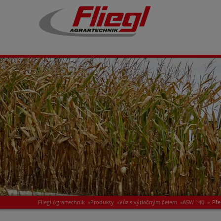
Fliegl Agrartechnik
»
Produkty
»
Vůz s výtlačným čelem
»
ASW 140
»
Pře