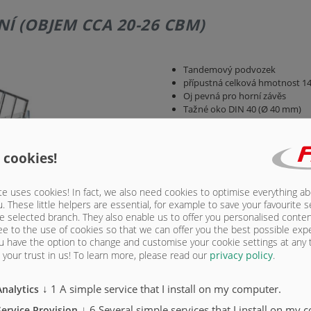
Í (OBJEM CCA 20-26 CBM)
Tandemový podvozek
přípustná celková hmotnost 14 0
Oj pevná pro horní závěs
Tažné oko DIN 40 (Ø 40 mm)
hydraulická opěrná noha
Dvouokruhová vzduchová brzd
Jednotka nápravy se může po
 cookies!
2 brzdové nápravy BPW, obě t
Pneumatiky 385/65 R 22,5 RE
Verze 40 km / h s typovým sch
e uses cookies! In fact, we also need cookies to optimise everything a
Parabolická suspenze titanová
u. These little helpers are essential, for example to save your favourite s
Most 4 800 mm x 2 380 mm
e selected branch. They also enable us to offer you personalised conte
Zadní a boční stěny vysoké 15
ee to the use of cookies so that we can offer you the best possible exp
hydraulická zadní stěna 800
u have the option to change and customise your cookie settings at any
hydraulická posuvná podlaha s
your trust in us!
To learn more, please read our
privacy policy
.
vedení hadice
LED osvětlení 12 V s 7-kolíko
↓
1
A simple service that I install on my computer.
Analytics
↓
6
Several simple services that I install on my 
Service Provision