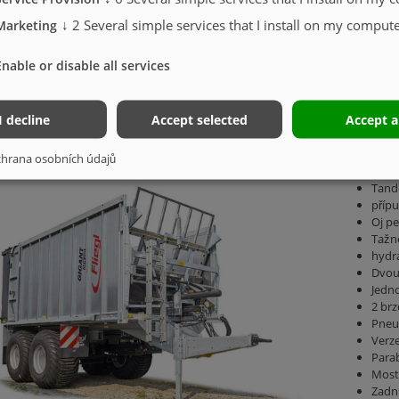
↓
2
Several simple services that I install on my compute
Marketing
Enable or disable all services
I decline
Accept selected
Accept a
40 | STANDARDNÍ VYBAVENÍ (OBJEM CC
hrana osobních údajů
Tand
přípu
Oj pe
Tažn
hydr
Dvou
Jedn
2 br
Pneu
Verz
Parab
Most
Zadní