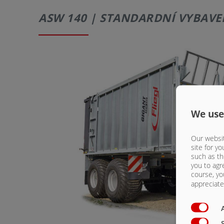
ASW 140 | STANDARDNÍ VYBAVEN
We use
Our websit
site for yo
such as th
you to agr
course, yo
appreciate 