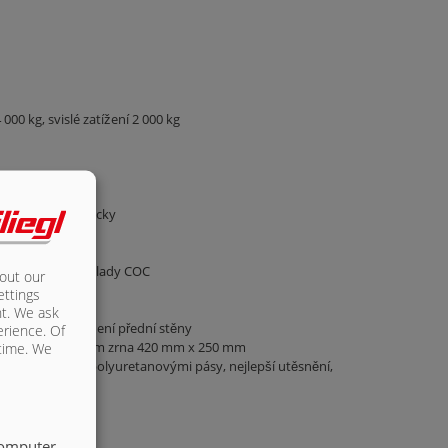
00 kg, svislé zatížení 2 000 kg
a s ALB
hybovat mechanicky
uhé
válením ES a doklady COC
bout our
 jednotka
ettings
nt. We ask
00 mm, bez zvětšení přední stěny
erience. Of
 mm s posunovačem zrna 420 mm x 250 mm
 time. We
 všestrannými polyuretanovými pásy, nejlepší utěsnění,
vým konektorem
computer.