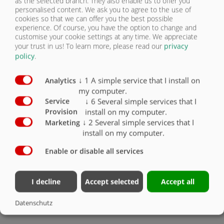
as the selected branch. They also enable us to offer you
personalised content. We ask you to agree to the use of
DIN vonószem 40 (d=40 mm)
cookies so that we can offer you the best possible
Hidraulikus támasztóláb
experience. Of course, you have the option to change and
customise your cookie settings at any time. We appreciate
Kétkörös légfék hidraulikus ALBvel
your trust in us!
To learn more, please read our
privacy
Mechanikusan eltolható futómű
policy
.
2 fékezett tengely BPW, mindkettő fix
Gumiabroncs 385/ 65- 22,5 RE
↓
1
A simple service that I install on
Analytics
my computer.
40 km/h kivitel EG típusjóváhagyással és COC papírokkal
↓
6
Several simple services that I
Service
Titan-Aggregat parabola rúgózás
install on my computer.
Provision
Plató 4800 mm x 2380 mm
↓
2
Several simple services that I
Marketing
1500 mm magas hátfal és oldalfalak homlokfal magasító
install on my computer.
nélkül
Hidraulikus nagy térfogatú hátfal 800 mm gabonakieresztõ
Enable or disable all services
ablakkal 420 mm x 250 mm
Hidraulikus tolópadlózat körbefutó poliuretán lécekkel, a
legjobb tömítés, tömlõvezetés
I decline
Accept selected
Accept all
LED-világítás 12 V 7 pólusú dugasz
Datenschutz