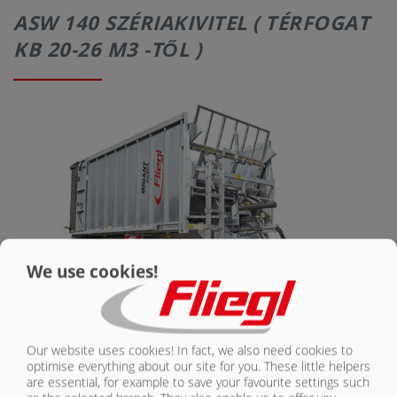
RÓLUNK
RÓLUNK
ASW 140 SZÉRIAKIVITEL ( TÉRFOGAT
KB 20-26 M3 -TŐL )
KAPCSOLAT
KAPCSOLAT
We use cookies!
Our website uses cookies! In fact, we also need cookies to
Tandem alváz
optimise everything about our site for you. These little helpers
Megengedett össztömeg 14000 kg, 2000 kg támasztósúly
are essential, for example to save your favourite settings such
Fix vonórúd felső kapcsolású