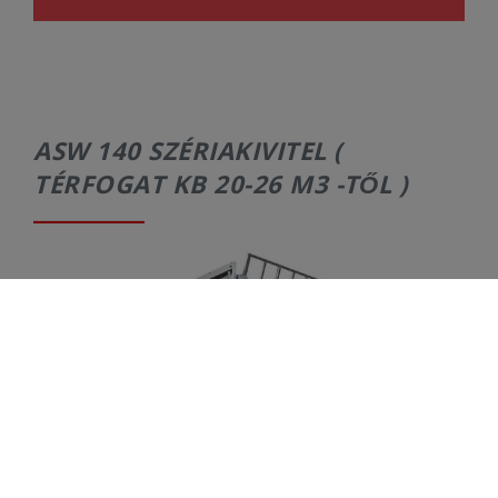
ASW 140 SZÉRIAKIVITEL (
TÉRFOGAT KB 20-26 M3 -TŐL )