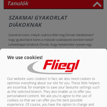
Tanulók
RÓLUNK
SZAKMAI GYAKORLAT
KAPCSOLAT
DIÁKOKNAK
Szeretné tudni, melyik szakma felel meg Önnek tökéletesen?
Vagy gyakorlatot keres a műszaki szakképzés keretein belül?
Lehetőséget kínálunk Önnek, hogy betekintést nyerjen egy
nemzetközi cég munkájába a szakmai gyakorlat részeként.
We use cookies!
A következő részlegeken tehetsz szert szakmai
gakorlatra::
Értékesítés
Marketing
Our website uses cookies! In fact, we also need cookies to
optimise everything about our site for you. These little helpers
Könyvelés
are essential, for example to save your favourite settings such
Termelés
as the selected branch. They also enable us to offer you
personalised content. We ask you to agree to the use of
SZAKKÉPZÉS
cookies so that we can offer you the best possible
experience. Of course, you have the option to change and