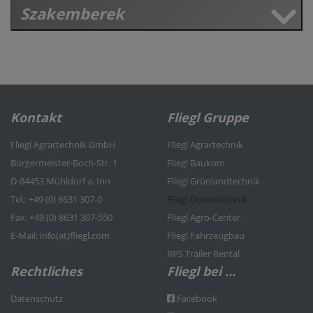
Szakemberek
Kontakt
Fliegl Gruppe
Fliegl Agrartechnik GmbH
Fliegl Agrartechnik
Bürgermeister-Boch-Str. 1
Fliegl Baukom
D-84453 Mühldorf a. Inn
Fliegl Grünlandtechnik
Tel.: +49 (0) 8631 307-0
Fliegl Dosiertechnik
Fax: +49 (0) 8631 307-550
Fliegl Agro-Center
E-Mail: info(at)fliegl.com
Fliegl Fahrzeugbau
RPS Trailer Rental
Rechtliches
Fliegl bei …
Datenschutz
Facebook