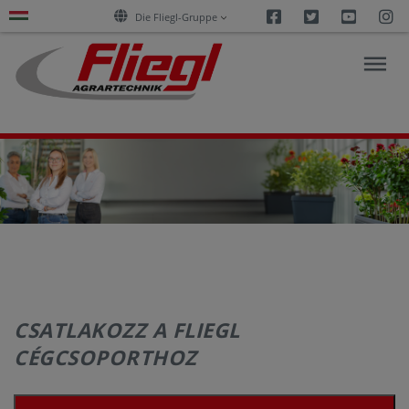
Facebook
Twitter
Youtu
I
Die Fliegl-Gruppe
ÁTK
PÁLYÁZAT
TERMÉKEK
SZOLGÁLTATÁSOK
CSATLAKOZZ A FLIEGL
CÉGCSOPORTHOZ
KARRIER