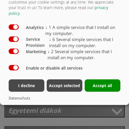
customise your cookie settings at any time. We appreciate
Ön szenvedélyesen foglalkozik a technológiával és a
your trust in us!
To learn more, please read our
privacy
mezőgazdasággal? Ez már félsiker ahhoz, hogy megkezdhesse
policy
.
szakmai életét a Fliegl-nél.
↓
1
A simple service that I install on
A következő szakmákban képzünk::
Analytics
my computer.
Irodamenedzser
↓
6
Several simple services that I
Service
Média specialista (digitális és nyomtatott)
install on my computer.
Provision
↓
2
Several simple services that I
Marketing
Mechatronikai technikus
install on my computer.
Fémgyártási konstruktőr
Raktáros
Enable or disable all services
Raktárlogisztikai specialista
Műszaki formatervező
I decline
Accept selected
Accept all
IT-specialista
Datenschutz
Egyetemi diákok