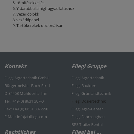
tömítésekkel és
Y-darabbal a hígtrágyaellátáshoz
Vezérlőblokk
vezérlőpanel
Tartókerekek opcionálisan
Kontakt
Fliegl Gruppe
Fliegl Agrartechnik GmbH
Fliegl Agrartechnik
Bürgermeister-Boch-Str. 1
Fliegl Baukom
D-84453 Mühldorf a. Inn
Fliegl Grünlandtechnik
Tel.: +49 (0) 8631 307-0
Fliegl Dosiertechnik
Fax: +49 (0) 8631 307-550
Fliegl Agro-Center
E-Mail: info(at)fliegl.com
Fliegl Fahrzeugbau
RPS Trailer Rental
Rechtliches
Fliegl bei …