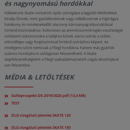
és nagynyomású hordókkal
Vállalatunk Skate vontatott cipős szórógépe a legjobb feltételeket
kínálja Önnek, mint gazdálkodónak vagy vállalkozónak a hígtrágya
hatékony és mindenekelőtt alacsony károsanyag-kibocsátással
történő kiszórásához. Különösen az ammóniumnitrogén-veszteséget
csökkenti sokszorosára a talajhoz közeli, sávos szórás a széles,
ütközőfejes vagy forgószóróval történő szóráshoz képest. Az
intelligens szóró nemcsak a Fliegl hordókra, hanem más gyártók
számos hordójára is utólagosan felszerelhető. A Skate
alapfelszereltségként a Fliegl szabadalmaztatott csigás elosztójával
van felszerelve.
MÉDIA & LETÖLTÉSEK
Gülleprospekt-DE-2019/2020.pdf (13,4 MB)
TEST
DLG vizsgálati jelentés SKATE 120
DLG vizsgálati jelentés SKATE 150