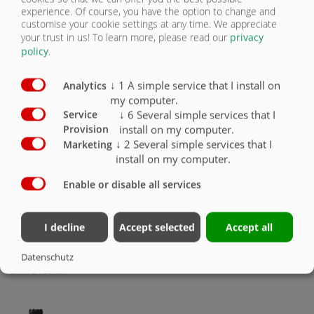
terhelésérzékeléssel (T4/P3/LS1
experience. Of course, you have the option to change and
méretű lapos dugók)
customise your cookie settings at any time. We appreciate
your trust in us!
To learn more, please read our
privacy
policy
.
↓
1
A simple service that I install on
Analytics
my computer.
↓
6
Several simple services that I
Service
install on my computer.
Provision
↓
2
Several simple services that I
Marketing
Hidraulikus tárolódoboz-ürítés:
install on my computer.
nyitás a kezelőpanelen keresztül
lehetséges
Enable or disable all services
I decline
Accept selected
Accept all
Nagyobb haladási sebességnél
egyenletesebb működés a
Datenschutz
támasztókeréknek köszönhetően. A
SKATE 120-tól