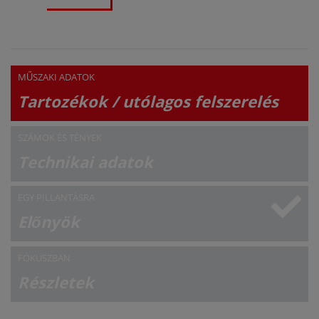
MŰSZAKI ADATOK
Tartozékok / utólagos felszerelés
SZÁMOK ÉS TÉNYEK
Technikai adatok
EGY PILLANTÁSRA
Előnyök
FÓKUSZBAN
Részletek