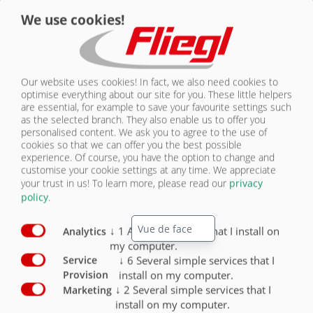
11.000 L
We use cookies!
Dans notre série POLY LINE à un essieu, nous avons le choix entre les
tailles de fûts suivantes :
Our website uses cookies! In fact, we also need cookies to
optimise everything about our site for you. These little helpers
• PFW 6000
are essential, for example to save your favourite settings such
• PFW 9000
as the selected branch. They also enable us to offer you
• PFW 11000
personalised content. We ask you to agree to the use of
cookies so that we can offer you the best possible
experience. Of course, you have the option to change and
CONFIGURATEUR DE PRODUITS
customise your cookie settings at any time. We appreciate
your trust in us!
To learn more, please read our
privacy
policy
.
↓
1
A simple service that I install on
Analytics
my computer.
↓
6
Several simple services that I
Service
install on my computer.
Provision
↓
2
Several simple services that I
Marketing
install on my computer.