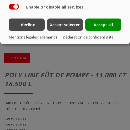
Enable or disable all services
I decline
Accept selected
Accept all
Mentions légales (allemand)
Déclaration de confidentialité
TANDEM
POLY LINE FÛT DE POMPE - 11.000 ET
18.500 L
Dans notre série POLY LINE Tandem, nous avons le choix entre les
tailles de fûts suivantes :
• PFW 11000
• PFW 12500