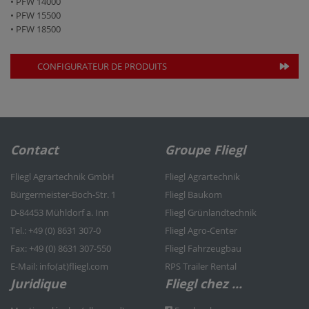
• PFW 14000
• PFW 15500
• PFW 18500
CONFIGURATEUR DE PRODUITS
Contact
Groupe Fliegl
Fliegl Agrartechnik GmbH
Fliegl Agrartechnik
Bürgermeister-Boch-Str. 1
Fliegl Baukom
D-84453 Mühldorf a. Inn
Fliegl Grünlandtechnik
Tel.: +49 (0) 8631 307-0
Fliegl Agro-Center
Fax: +49 (0) 8631 307-550
Fliegl Fahrzeugbau
E-Mail: info(at)fliegl.com
RPS Trailer Rental
Juridique
Fliegl chez ...