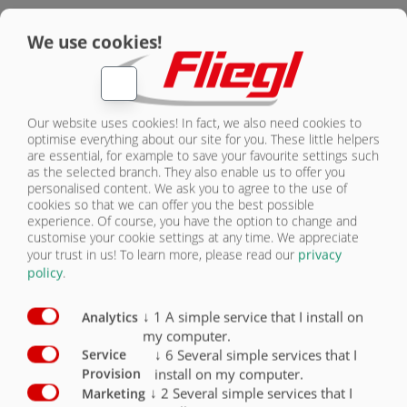
ZURÜCK
We use cookies!
NOUS
CONTACTER
UN ESSIEU
Our website uses cookies! In fact, we also need cookies to
BENNE
optimise everything about our site for you. These little helpers
are essential, for example to save your favourite settings such
MONOCOQUE À
as the selected branch. They also enable us to offer you
UN ESSIEU EMK
personalised content. We ask you to agree to the use of
cookies so that we can offer you the best possible
80 ET EMK 110
experience. Of course, you have the option to change and
customise your cookie settings at any time. We appreciate
Les bennes monocoques à un
your trust in us!
To learn more, please read our
privacy
essieu se distinguent par leur
policy
.
faible poids propre. Malgré cela,
Nos bennes monocoque à un
elles sont extrêmement
essieu sont disponibles dans les
robustes et résistantes à la
tailles suivantes:
↓
1
A simple service that I install on
Analytics
torsion. Elles présentent un
my computer.
• EMK 80
centre de gravité bas, ce qui les
↓
6
Several simple services that I
Service
• EMK 110
rend extrêmement stables dans
install on my computer.
Provision
les pentes. Les bennes
↓
2
Several simple services that I
Marketing
monocoques à un essieu se