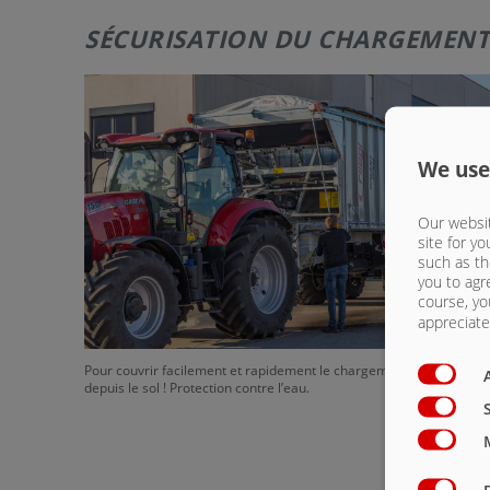
SÉCURISATION DU CHARGEMENT
We use
Our websit
site for yo
such as th
you to agr
course, yo
appreciate 
Pour couvrir facilement et rapidement le chargement - commande
depuis le sol ! Protection contre l’eau.