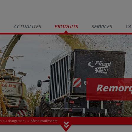
ACTUALITÉS
PRODUITS
SERVICES
CA
Remorq
on du chargement
»
Bâche coulissante