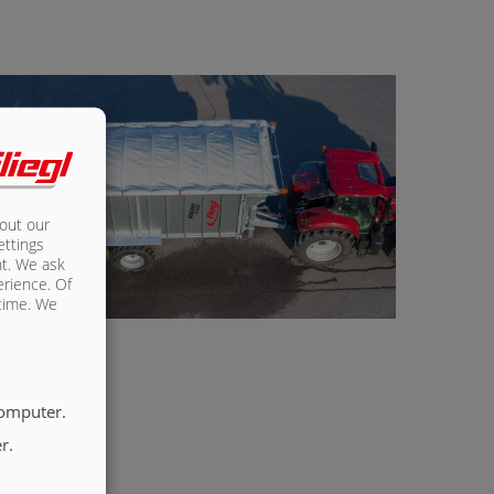
bout our
ettings
nt. We ask
erience. Of
 time. We
computer.
r.