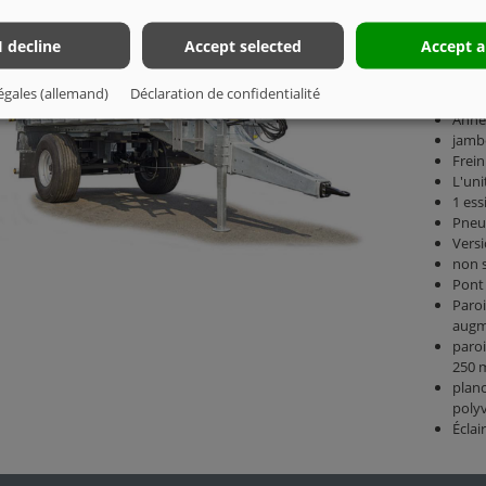
I decline
Accept selected
Accept a
Châss
Poids
égales (allemand)
Déclaration de confidentialité
Barre
Anne
jamb
Frei
L'uni
1 ess
Pneus
Versi
non 
Pont
Paroi
augm
paroi
250
planc
polyv
Éclai