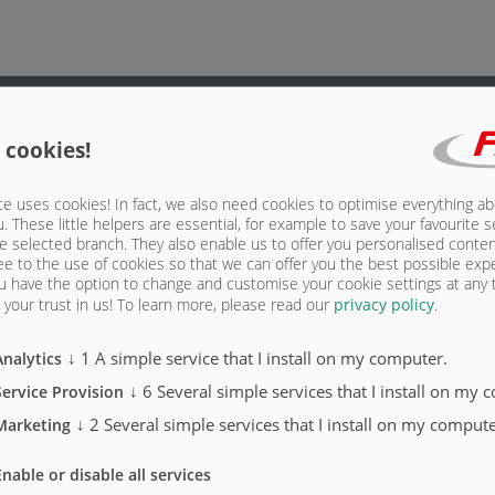
 cookies!
 pour prise InCab
e uses cookies! In fact, we also need cookies to optimise everything a
u. These little helpers are essential, for example to save your favourite s
 de commande, molette de défilement
e selected branch. They also enable us to offer you personalised conte
ee to the use of cookies so that we can offer you the best possible exp
ec 12 touches de commande
u have the option to change and customise your cookie settings at any
your trust in us!
To learn more, please read our
privacy policy
.
vec 12 touches de commande
↓
1
A simple service that I install on my computer.
Analytics
↓
6
Several simple services that I install on my 
Service Provision
↓
2
Several simple services that I install on my compute
Marketing
Enable or disable all services
ASW 