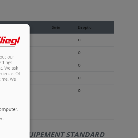
Série
En option
O
O
bout our
ettings
O
nt. We ask
erience. Of
O
 time. We
O
computer.
r.
110 | ÉQUIPEMENT STANDARD