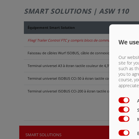
SMART SOLUTIONS | ASW 110
Équipement Smart Solution
Fliegl Trailer Control FTC y compris blocs de commande Load Sensing
We use
Faisceau de câbles Wurf ISOBUS, câble de connexion selon ISO 11783
Our websit
site for yo
Terminal universel A3 à écran tactile couleur de 4,3" avec 8 touches
such as th
you to agr
Terminal universel ISOBUS CCI-50 à écran tactile couleur de 5,6" av
course, yo
appreciate 
Terminal universel ISOBUS CCI-200 à écran tactile couleur de 8,4" a
SMART SOLUTIONS