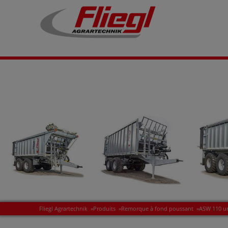
Fliegl Agrartechnik
»
Produits
»
Remorque à fond poussant
»
ASW 110 un