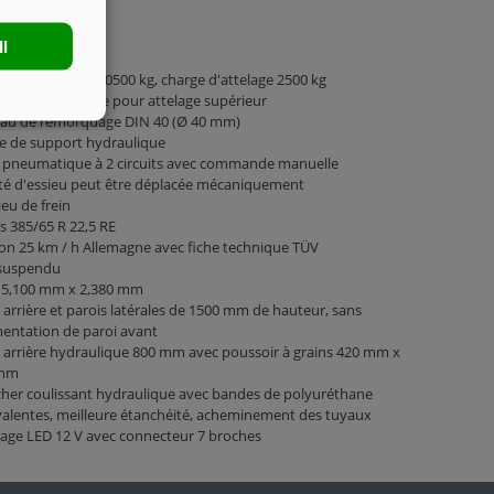
ll
is à 1 essieu
 total autorisé 10500 kg, charge d'attelage 2500 kg
 d'attelage rigide pour attelage supérieur
au de remorquage DIN 40 (Ø 40 mm)
e de support hydraulique
n pneumatique à 2 circuits avec commande manuelle
té d'essieu peut être déplacée mécaniquement
ieu de frein
 385/65 R 22,5 RE
on 25 km / h Allemagne avec fiche technique TÜV
suspendu
 5,100 mm x 2,380 mm
 arrière et parois latérales de 1500 mm de hauteur, sans
entation de paroi avant
 arrière hydraulique 800 mm avec poussoir à grains 420 mm x
 mm
her coulissant hydraulique avec bandes de polyuréthane
alentes, meilleure étanchéité, acheminement des tuyaux
rage LED 12 V avec connecteur 7 broches