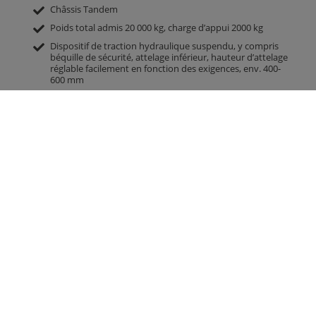
Châssis Tandem
Poids total admis 20 000 kg, charge d’appui 2000 kg
Dispositif de traction hydraulique suspendu, y compris
béquille de sécurité, attelage inférieur, hauteur d’attelage
réglable facilement en fonction des exigences, env. 400-
600 mm
Œillet de traction DIN 40 (Ø 40 mm)
Air comprimé à 2 circuits avec régulation manuelle
Variante 25 km/h pour ALLEMAGNE avec fiche de données
TÜV pour la-fo ZGM.
Suspension parabolique châssis Jumbo Gigant
2 essieux de freinage, tous deux rigides
Variante d’essieu 400 x 120 tambour de frein BPW
Pneumatiques 560/60-R22,5 Radial / capacité de charge par
roue 6300 kg à 40 km/h, 4625 kg à 60 km/h
Benne d’épandage env. 5 500 mm x 1 300 / 2 100 mm x 1 600
mm
Épandeur : rouleaux 2K laqué, carter et coulisseau de
stockage galvanisés, 2 rouleaux verticaux, balancier
Paroi arrière pour épandage large hydraulique pour