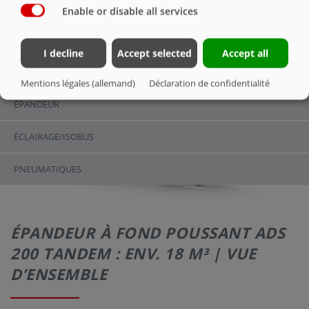
VUE D’ENSEMBLE
Enable or disable all services
VUE D’ENSEMBLE
I decline
Accept selected
Accept all
CAISSE/CHÂSSIS
Mentions légales (allemand)
Déclaration de confidentialité
ÉPANDEUR
ÉCLAIRAGE/ISOBUS
PNEUMATIQUES
ÉPANDEUR À FOND POUSSANT ADS
200 TANDEM : ENV. 18 M³ | VUE
D’ENSEMBLE