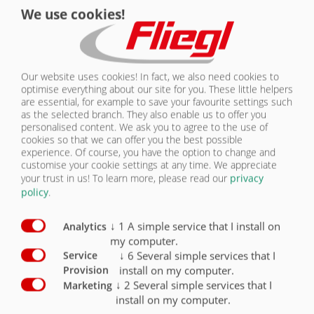
We use cookies!
ÉCLAIRAGE / ISOBUS | ADS 200
NOUS
CONTACTER
Équipement Éclairage/ISOBUS
Série
En option
Our website uses cookies! In fact, we also need cookies to
Éclairage 12 V, connecteur à 7 pôles (ADS)
X
optimise everything about our site for you. These little helpers
are essential, for example to save your favourite settings such
as the selected branch. They also enable us to offer you
2 projecteurs de travail à LED
O
personalised content. We ask you to agree to the use of
cookies so that we can offer you the best possible
Feux de position latéraux jaunes
O
experience. Of course, you have the option to change and
customise your cookie settings at any time. We appreciate
Feux de gabarit (arrière blancs/rouges)
O
your trust in us!
To learn more, please read our
privacy
policy
.
Feux de position avant blancs
O
↓
1
A simple service that I install on
Analytics
my computer.
↓
6
Several simple services that I
Service
install on my computer.
Provision
↓
2
Several simple services that I
Marketing
ÉCLAIRAGE/ISOBUS
install on my computer.