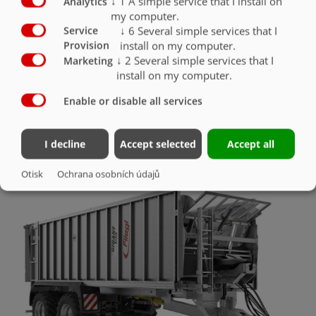
↓
1
A simple service that I install on
Analytics
Hydraulické rozvody pro rozmetadlo
O
my computer.
↓
6
Several simple services that I
Service
Hydraulické rozvody pro šnekový dopravník
install on my computer.
Provision
překládkový ÜLS 600
O
↓
2
Several simple services that I
Marketing
install on my computer.
Enable or disable all services
OSTATNÍ PŘÍSLUŠENSTVÍ
I decline
Accept selected
Accept all
Otisk
Ochrana osobních údajů