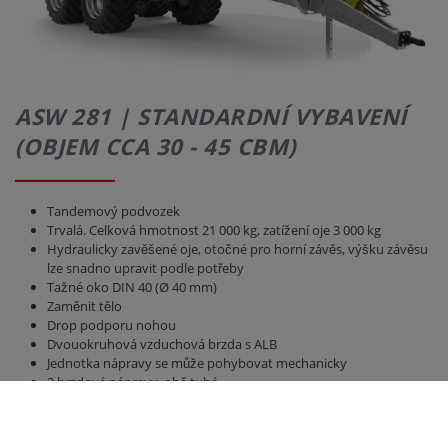
ASW 281 | STANDARDNÍ VYBAVENÍ
(OBJEM CCA 30 - 45 CBM)
Tandemový podvozek
Trvalá. Celková hmotnost 21 000 kg, zatížení oje 3 000 kg
Hydraulicky zavěšené oje, otočné pro horní závěs, výšku závěsu
lze snadno upravit podle potřeby
Tažné oko DIN 40 (Ø 40 mm)
Zaměnit tělo
Drop podporu nohou
Dvouokruhová vzduchová brzda s ALB
Jednotka nápravy se může pohybovat mechanicky
2 brzdové nápravy, obě tuhé
Nápravová verze brzdového bubnu 410 x 120 BPW
Pneumatiky 385/65 R 22,5 RE
Parabolická suspenze Gigant unit Plus