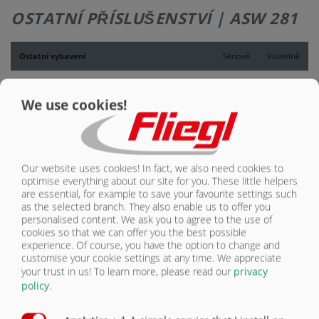
KONTAKT
OSTATNÍ PŘÍSLUŠENSTVÍ | ASW 281
Ostatní vybavení
Sériově
Volitelně
Průchozí náhon
O
We use cookies!
Mazací blok na 2 mazaných místech pro podvozek
Tandem
O
Opěrné nohy mechanické pro výměnnou korbu
O
Our website uses cookies! In fact, we also need cookies to
optimise everything about our site for you. These little helpers
Presovací ventil
O
are essential, for example to save your favourite settings such
as the selected branch. They also enable us to offer you
Hydraulické zvedací zařízení pro výměnnou korbu
O
personalised content. We ask you to agree to the use of
cookies so that we can offer you the best possible
Zajištění kontejneru Twistlock pro výměnný
experience. Of course, you have the option to change and
podvozek
O
customise your cookie settings at any time. We appreciate
your trust in us!
To learn more, please read our
privacy
Hydraulické rozvody pro šnekový dopravník
policy
.
překládací na obilí
O