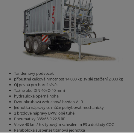
Tandemový podvozek
přípustná celková hmotnost 14 000 kg, svislé zatížení 2 000 kg
Oj pevná pro horní závěs
Tažné oko DIN 40 (Ø 40 mm)
hydraulická opěrná noha
Dvouokruhová vzduchová brzda s ALB
Jednotka nápravy se může pohybovat mechanicky
2 brzdové nápravy BPW, obě tuhé
Pneumatiky 385/65 R 22,5 RE
Verze 40 km / h s typovým schválením ES a doklady COC
Parabolická suspenze titanová jednotka