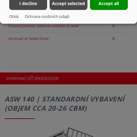
I decline
Accept selected
Accept all
Vybavení k zajištění nákladu
Sériově
Volitelně
Otisk
Ochrana osobních údajů
Posuvná plachta, možnost ovládání ze země
O
Svinovací síť Speed Cover
O
SVINOVACÍ SÍŤ SPEEDCOVER
ASW 140 | STANDARDNÍ VYBAVENÍ
(OBJEM CCA 20-26 CBM)