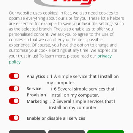
Our website uses cookies! In fact, we also need cookies to
optimise everything about our site for you. These little helpers
are essential, for example to save your favourite settings such
as the selected branch. They also enable us to offer you
personalised content. We ask you to agree to the use of
cookies so that we can offer you the best possible
experience. Of course, you have the option to change and
customise your cookie settings at any time. We appreciate
your trust in us!
To learn more, please read our
privacy
Napínání pomocí pružinových
upínačů
policy
.
↓
1
A simple service that I install on
Analytics
my computer.
↓
6
Several simple services that I
Service
install on my computer.
Provision
↓
2
Several simple services that I
Marketing
install on my computer.
Enable or disable all services
Opěrná plocha k odlehčení zatížení
upínacího zařízení