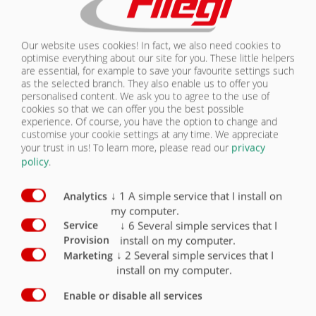
KONTAKT
Vybavení k zajištění nákladu
Sériově
Volitelně
Our website uses cookies! In fact, we also need cookies to
optimise everything about our site for you. These little helpers
Posuvná plachta, možnost ovládání ze země
O
are essential, for example to save your favourite settings such
as the selected branch. They also enable us to offer you
Svinovací síť Speed Cover
O
personalised content. We ask you to agree to the use of
cookies so that we can offer you the best possible
Svinovací plachta s obslužnou lávkou (ASS)
O
experience. Of course, you have the option to change and
customise your cookie settings at any time. We appreciate
your trust in us!
To learn more, please read our
privacy
policy
.
↓
1
A simple service that I install on
Analytics
my computer.
ZAJIŠTĚNÍ NÁKLADU
↓
6
Several simple services that I
Service
install on my computer.
Provision
PŘEHLED
↓
2
Several simple services that I
Marketing
install on my computer.
PŘEHLED
Enable or disable all services
PODVOZEK