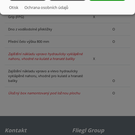
Otisk
Ochrana osobních údajů
Podlaha z pozinkovaných profilů Fliegl Power
Grip (FPG)
X
Dno z voděodolné překližky
O
Přední čelo výška 800 mm
O
Zajištění nákladu vpravo hydraulicky vyklápěné
nahoru, vhodné na kulaté a hranaté balíky
X
Zajištění nákladu vpravo a vlevo hydraulicky
vyklápěné nahoru, vhodné pro kulaté a hranaté
balíky
O
Úložný box namontovaný pod ložnou plochu
O
Kontakt
Fliegl Group