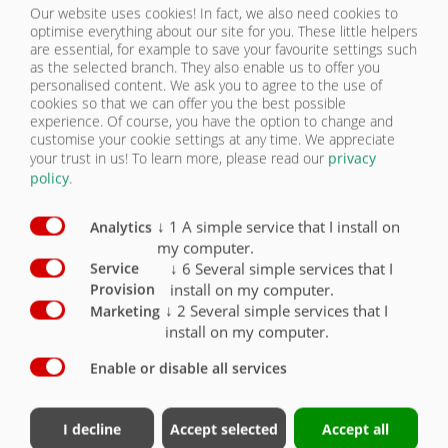
Our website uses cookies! In fact, we also need cookies to
Hydraulická brzda s 1 hadicí a se zátěžovým ventilem,
optimise everything about our site for you. These little helpers
s hrdlem s plochým těsněním, pouze pro export
O
are essential, for example to save your favourite settings such
as the selected branch. They also enable us to offer you
Verze 30 km / h s EC typovým schválením a COC
personalised content. We ask you to agree to the use of
papíry
cookies so that we can offer you the best possible
(včetně blatníků, ochrany proti podjetí a bočních
experience. Of course, you have the option to change and
obrysových světel)
X
customise your cookie settings at any time. We appreciate
your trust in us!
To learn more, please read our
privacy
Verze 40 km / h s EC typovým schválením a COC
policy
.
papíry
(včetně blatníků, ochrany proti podjetí a bočních
obrysových světel)
O
↓
1
A simple service that I install on
Analytics
my computer.
Verze pro export 25 km / h
O
↓
6
Several simple services that I
Service
install on my computer.
Provision
Stabilní kuličkový věnec s ozubením
X
↓
2
Several simple services that I
Marketing
install on my computer.
Dvojitý přepínací ventil s ovládacím panelem
dvojčinný, 3 funkce
O
Enable or disable all services
Certifikát nákladu podle DIN EN 12640 (pro vázací
otvory)
O
I decline
Accept selected
Accept all
Korba 6 900 mm x 2 480 mm
X