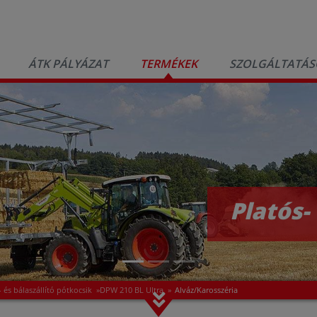
ÁTK PÁLYÁZAT
TERMÉKEK
SZOLGÁLTATÁS
Platós-
- és bálaszállító pótkocsik
»
DPW 210 BL Ultra
»
Alváz/Karosszéria