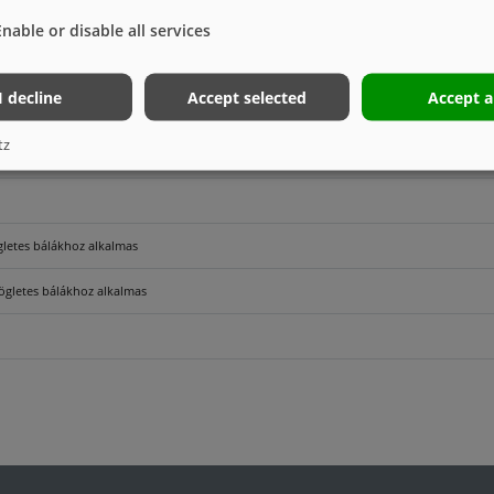
kat)
Enable or disable all services
I decline
Accept selected
Accept a
tz
ögletes bálákhoz alkalmas
zögletes bálákhoz alkalmas