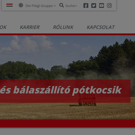
Facebook
Twitter
Youtube
Instagra
Die Fliegl-Gruppe
Suche
OK
KARRIER
RÓLUNK
KAPCSOLAT
 és bálaszállító pótkocsik