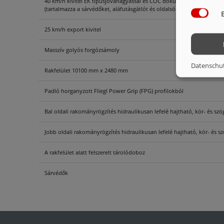
40 km/h kivitel EK típusjóváhagyással és COC dokumentumokkal
(tartalmazza a sárvédőket, aláfutásgátlót és oldalsó helyzetjelző lámpá
25 km/h export kivitel
Masszív golyós forgózsámoly
Datenschu
Rakfelület 10100 mm x 2480 mm
Padló horganyzott Fliegl Power Grip (FPG) profilokból
Bal oldali rakományrögzítés hidraulikusan lefelé hajtható, kör- és sz
Jobb oldali rakományrögzítés hidraulikusan lefelé hajtható, kör- és s
A rakfelület alatt felszerelt tárolódoboz
Sárvédők