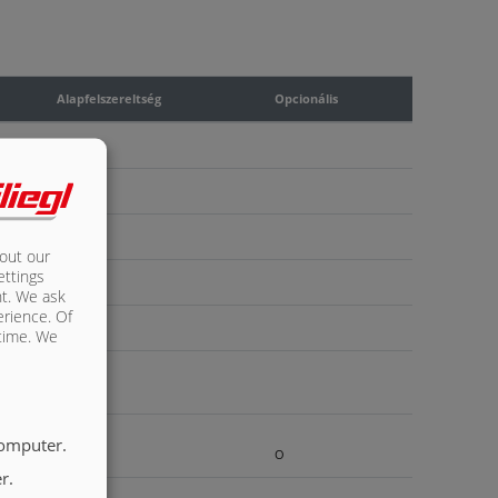
Alapfelszereltség
Opcionális
X
X
X
bout our
ettings
X
nt. We ask
erience. Of
X
 time. We
X
computer.
O
r.