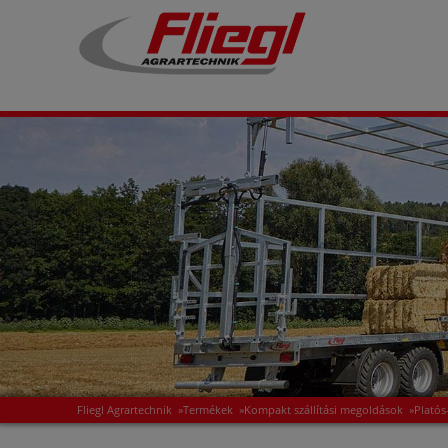
Fliegl Agrartechnik
»
Termékek
»
Kompakt szállítási megoldások
»
Platós