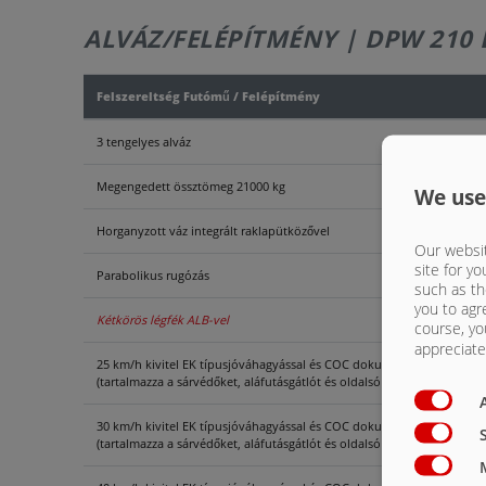
ALVÁZ/FELÉPÍTMÉNY | DPW 210 
Felszereltség Futómű / Felépítmény
3 tengelyes alváz
Megengedett össztömeg 21000 kg
We use
Horganyzott váz integrált raklapütközővel
Our websit
site for yo
Parabolikus rugózás
such as th
you to agr
Kétkörös légfék ALB-vel
course, yo
appreciate 
25 km/h kivitel EK típusjóváhagyással és COC dokumentumokkal
(tartalmazza a sárvédőket, aláfutásgátlót és oldalsó helyzetjelző lámpá
30 km/h kivitel EK típusjóváhagyással és COC dokumentumokkal
(tartalmazza a sárvédőket, aláfutásgátlót és oldalsó helyzetjelző lámpá