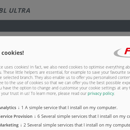
BL ULTRA
 cookies!
e uses cookies! In fact, we also need cookies to optimise everything a
u. These little helpers are essential, for example to save your favourite s
e selected branch. They also enable us to offer you personalised conte
ee to the use of cookies so that we can offer you the best possible exp
u have the option to change and customise your cookie settings at any
your trust in us!
To learn more, please read our
privacy policy
.
kat)
↓
1
A simple service that I install on my computer.
Analytics
↓
6
Several simple services that I install on my 
Service Provision
kat)
↓
2
Several simple services that I install on my compute
Marketing