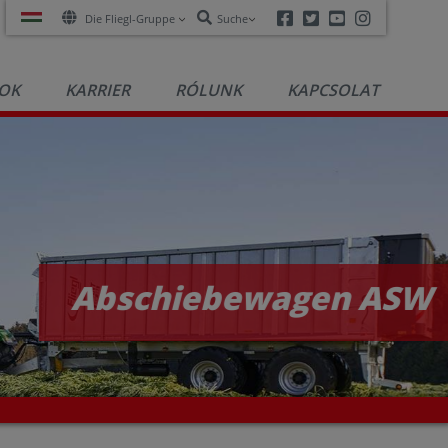
Facebook
Twitter
Youtube
Instagra
Die Fliegl-Gruppe
Suche
OK
KARRIER
RÓLUNK
KAPCSOLAT
Abschiebewagen ASW