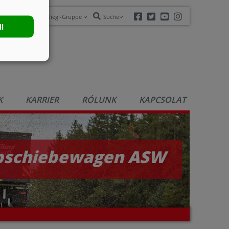
Facebook
Twitter
Youtube
Instagram
Die Fliegl-Gruppe
Suche
ll
K
KARRIER
RÓLUNK
KAPCSOLAT
bschiebewagen ASW