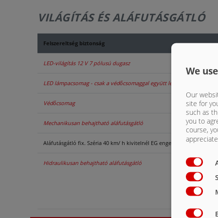
VILÁGÍTÁS ÉS ALÁFUTÁSGÁTLÓ
Felszereltség biztonság
LED-világítás 12 V 7 pólusú dugasz
We use
LED lámpacsomag - csak a védőcsomaggal együtt lehetséges
Our websit
site for yo
Védőcsomag
such as th
you to agr
Mechanikusan behajtható aláfutásgátló
course, yo
appreciate 
Aláfutásgátló fix. Széria 40 km/ h kivitelnél EG engedéllyel
Hidraulikusan behajtható aláfutásgátló