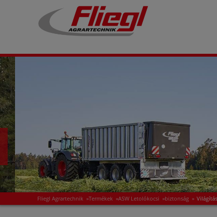
Fliegl Agrartechnik
»
Termékek
»
ASW Letolókocsi
»
biztonság
»
Világítá