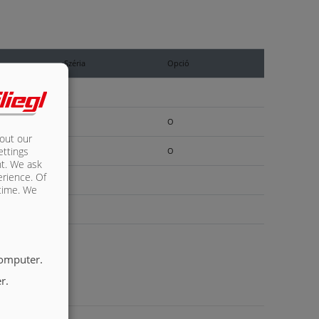
Széria
Opció
X
O
bout our
ettings
O
nt. We ask
erience. Of
 time. We
X
computer.
r.