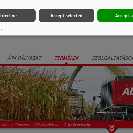
I decline
Accept selected
Accept a
tz
ÁTK PÁLYÁZAT
TERMÉKEK
SZOLGÁLTATÁSO
A
artechnik
»
Termékek
»
ASW Letolókocsi
»
Alapfelszereltség