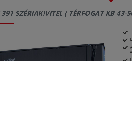
391 SZÉRIAKIVITEL ( TÉRFOGAT KB 43-50
T
M
A
a
H
k
D
T
K
M
3
h
T
G
4