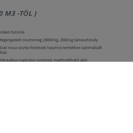
 M3 -TŐL )
ridem futómű
egengedett össztömeg 29000 kg, 2000 kg támasztósúly
lváz nova szürke festéssel: hasznos terhelésre optimalizált
lváz
idraulikus rugózású vonórúd, megfordítható alsó
apcsolású
IN vonószem 40 (d=40 mm)
ámasztóláb
étkörös légfék hidraulikus ALBvel
echanikusan eltolható futómű
 fékezett tengely, középső fix, első és hátsó kormányzott,
idraulikusan reteszelhető
engely kivitel 410 x 120 fékdob BPW
umiabroncs 385/ 65- 22,5 RE
0 km/h kivitel EG típusjóváhagyással és COC papírokkal