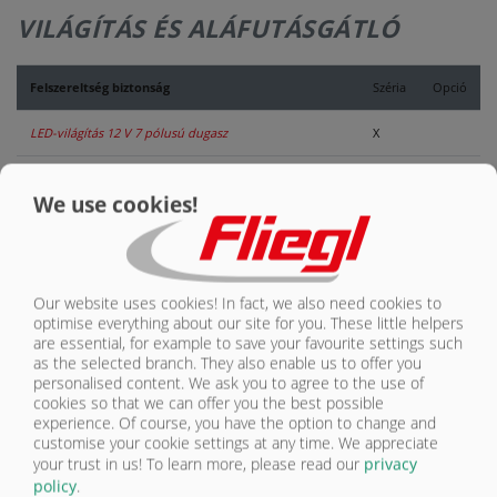
RÓLUNK
RÓLUNK
VILÁGÍTÁS ÉS ALÁFUTÁSGÁTLÓ
KAPCSOLAT
KAPCSOLAT
Felszereltség biztonság
Széria
Opció
LED-világítás 12 V 7 pólusú dugasz
X
Védőcsomag
O
We use cookies!
Mechanikusan behajtható aláfutásgátló
O
Aláfutásgátló fix. Széria 40 km/ h kivitelnél EG
engedéllyel
X
Our website uses cookies! In fact, we also need cookies to
optimise everything about our site for you. These little helpers
Hidraulikusan behajtható aláfutásgátló
O
are essential, for example to save your favourite settings such
as the selected branch. They also enable us to offer you
Tolatókamera
O
personalised content. We ask you to agree to the use of
cookies so that we can offer you the best possible
experience. Of course, you have the option to change and
Raktér figyelő kamera
O
customise your cookie settings at any time. We appreciate
your trust in us!
To learn more, please read our
privacy
Oldaljelző lámpák
O
policy
.