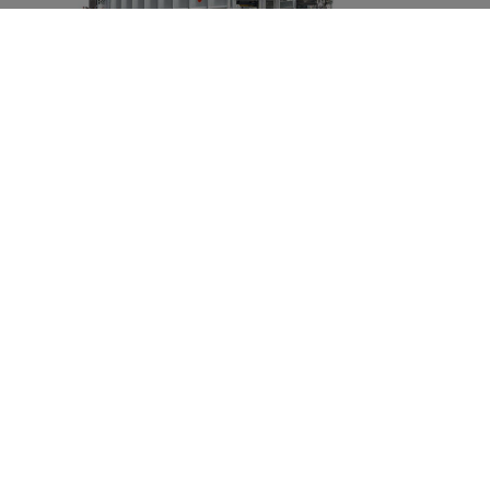
ASW 261 SZÉRIAKIVITEL (
TÉRFOGAT KB 22-34 M3 )
Tandem alváz
Megengedett össztömeg 20000 kg, 2000 kg
támasztósúly
Hidraulikus rugózású vonórúd, megfordítható, felsõ
kapcsolású, a kapcsolási magasság igény szerint
kényelmesen beállítható
DIN vonószem 40 (d=40 mm)
cserefelépítményes alváz
Támasztóláb
Kétkörös légfék hidraulikus ALBvel