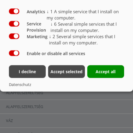
Kontúrlámpák
O
↓
1
A simple service that I install on
Analytics
Első helyzetjelző lámpák
O
my computer.
↓
6
Several simple services that I
Service
Forgó lámpa
O
install on my computer.
Provision
↓
2
Several simple services that I
Marketing
LED munkalámpa
O
install on my computer.
Enable or disable all services
I decline
Accept selected
Accept all
VILÁGÍTÁS ÉS ALÁFUTÁSGÁTLÓ
Datenschutz
ALAPFELSZERELTSÉG
Facebook
Twitter
Youtube
Ins
Die Fliegl-Gruppe
ALAPFELSZERELTSÉG
VÁZ