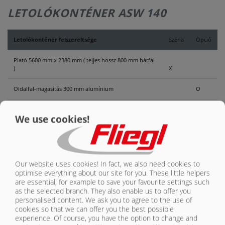
RÓLUNK
LETOLÓKONTÉNER ASW 140
KAPCSOLAT
Letolókonténer felszereltsége
Széria
Opció
Plató 5600 mm x 2380 mm ( teljes hossz 800 mm hátfal
)
X
Oldalfal-magasítás 300 mm alumínium
O
Hidraulikus nagy térfogatú hátfal 800 mm
We use cookies!
gabonakieresztõ ablakkal 420 mm x 250 mm
X
Mechanikus oldalfal lecsukás
O
Kihúzható létra (D)
O
Our website uses cookies! In fact, we also need cookies to
optimise everything about our site for you. These little helpers
1500 mm magas hátfal és oldalfalak homlokfal
are essential, for example to save your favourite settings such
magasító nélkül
X
as the selected branch. They also enable us to offer you
personalised content. We ask you to agree to the use of
cookies so that we can offer you the best possible
2000 mm magas hátfal és oldalfalak homlokfal
magasítóval
O
experience. Of course, you have the option to change and