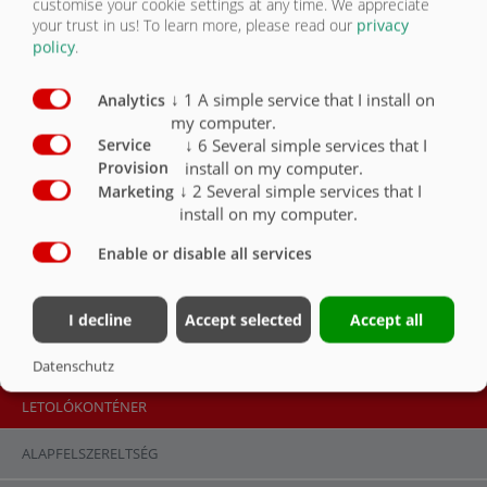
customise your cookie settings at any time. We appreciate
your trust in us!
To learn more, please read our
privacy
Lakkozott oldalfalak
O
policy
.
Esésgátló burgonyához
O
↓
1
A simple service that I install on
Analytics
Tömlő tartó a homlokfalon
O
my computer.
↓
6
Several simple services that I
Service
Mechanikusan állítható homlokfal 2 méter oldalfalnál
O
install on my computer.
Provision
↓
2
Several simple services that I
Marketing
Homlokfal lépcsősen hidraulikusan állítható
O
install on my computer.
hidraulikus tolóplató körbefutó poliuretán
Enable or disable all services
tömítőlécekkel,a legjobb tömítés , tömlővezető (ASW)
X
I decline
Accept selected
Accept all
Datenschutz
LETOLÓKONTÉNER
ALAPFELSZERELTSÉG