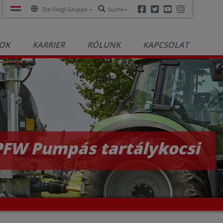
Facebook
Twitter
Youtube
Instagra
Die Fliegl-Gruppe
Suche
OK
KARRIER
RÓLUNK
KAPCSOLAT
PFW Pumpás tartálykocsi