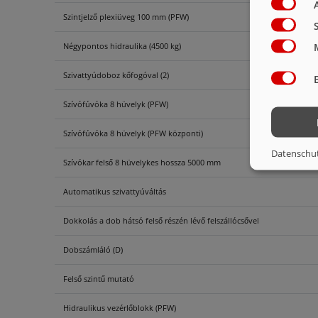
Szintjelző plexiüveg 100 mm (PFW)
Négypontos hidraulika (4500 kg)
Szivattyúdoboz kőfogóval (2)
Szívófúvóka 8 hüvelyk (PFW)
Szívófúvóka 8 hüvelyk (PFW központi)
Datenschu
Szívókar felső 8 hüvelykes hossza 5000 mm
Automatikus szivattyúváltás
Dokkolás a dob hátsó felső részén lévő felszállócsővel
Dobszámláló (D)
Felső szintű mutató
Hidraulikus vezérlőblokk (PFW)