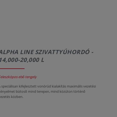
ALPHA LINE SZIVATTYÚHORDÓ -
14,000-20,000 L
Teleszkópos első tengely
A speciálisan kifejlesztett vonórúd kialakítás maximális vezetési
kényelmet biztosít mind terepen, mind közúton történő
vezetés közben.