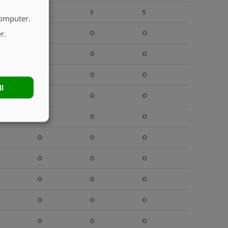
S
S
S
computer.
r.
O
O
O
O
O
O
O
O
O
ll
O
O
O
O
O
O
O
O
O
O
O
O
O
O
O
O
O
O
O
O
O