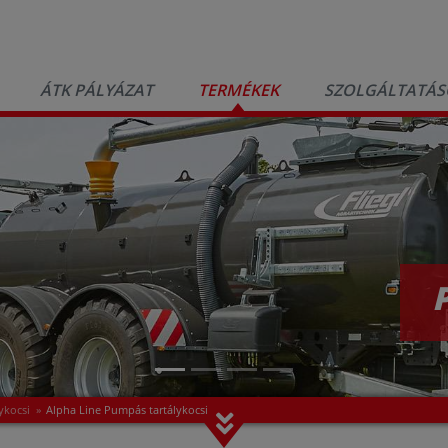
ÁTK PÁLYÁZAT
TERMÉKEK
SZOLGÁLTATÁS
ykocsi
»
Alpha Line Pumpás tartálykocsi