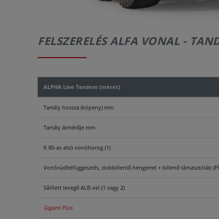
FELSZERELÉS ALFA VONAL - TAN
ALPHA Line Tandem (méret)
Tartály hossza (köpeny) mm
Tartály átmérője mm
K 80-as alsó vonóhorog (1)
Vonórúdfelfüggesztés, dobbillentő hengerrel + billenő támasztóláb (P
Sűrített levegő ALB-vel (1 vagy 2)
Gigant Plus