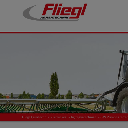
Fliegl Agrartechnik
»
Termékek
»
Hígtrágyatechnika
»
PFW Pumpás tartál