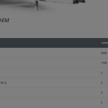
DEM
1400
6500
1700
S
FW 2)
S
S
S