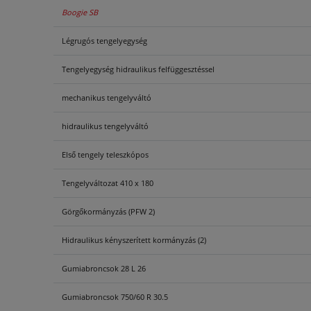
Boogie SB
Légrugós tengelyegység
Tengelyegység hidraulikus felfüggesztéssel
mechanikus tengelyváltó
hidraulikus tengelyváltó
Első tengely teleszkópos
Tengelyváltozat 410 x 180
Görgőkormányzás (PFW 2)
Hidraulikus kényszerített kormányzás (2)
Gumiabroncsok 28 L 26
Gumiabroncsok 750/60 R 30.5