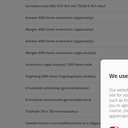
Gumiabroncsok 850/ 50 R 30.5 elöl 750/60 R 30.5 hátul
Armatec 4000 literes excentrikus csigaszivattyú
Wangen 4000 literes excentrikus csigaszivattyú
Armatec 6000 literes excentrikus csigaszivattyú
Wangen 6000 literes excentrikus csigás szivattyú
Excentrikus csigás szivattyú 7500 literes orcák
We use
Vogelsang 6000 literes forgódugattyús szivattyú
6 hüvelykes szívószelep gyorscsatlakozóval
Our websit
site for yo
such as th
8 hüvelykes szívócsúszda gyorscsatlakozóval
you to agr
course, yo
Tolófedél 700 x 700 mm hidraulikus
appreciate 
Szerelési konzol a vonócipőelosztóhoz és a négypontos hidraulikáho