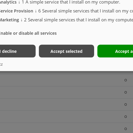
↓
1
A simple service that I install on my computer.
Analytics
S
↓
6
Several simple services that I install on my 
Service Provision
↓
2
Several simple services that I install on my compute
O
Marketing
O
Enable or disable all services
O
I decline
Accept selected
Accept a
O
tz
O
O
O
O
O
O