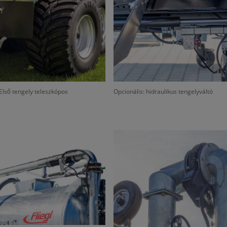
Első tengely teleszkópos
Opcionális: hidraulikus tengelyváltó