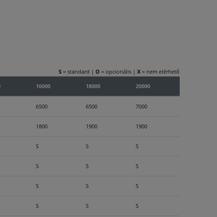
S
= standard |
O
= opcionális |
X
= nem elérhető
0
16000
18000
20000
6500
6500
7000
1800
1900
1900
S
S
S
S
S
S
S
S
S
S
S
S