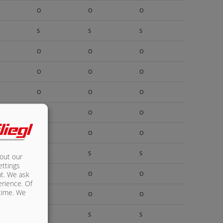
O
O
O
S
S
S
O
O
O
O
O
O
O
O
O
O
O
O
O
O
O
S
S
S
bout our
ettings
nt. We ask
O
O
O
erience. Of
 time. We
O
O
O
S
S
S