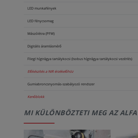
LED munkafények
LED fénycsomag
Mászólétra (PFW)
Digitális áramlásmérő
Fliegl hígtrágya tartálykocsi (Isobus hígtrágya tartálykocsi vezérlés)
Előkészítés a NIR érzékelőhöz
Gumiabroncsnyomás-szabályozó rendszer
Kenőblokk
MI KÜLÖNBÖZTETI MEG AZ ALFA