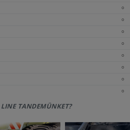
O
O
O
O
O
O
O
O
 LINE TANDEMÜNKET?