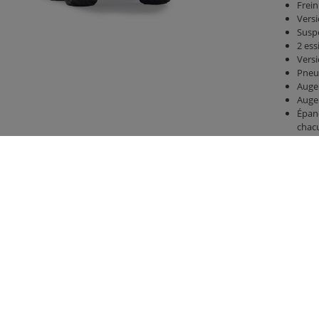
Frein
Versi
Suspe
2 ess
Versi
Pneus
Auge
Auge 
Épan
chac
hayon
méca
2 rou
inter
Indic
Pote
Mail
Dispo
inte
Conne
Arbre