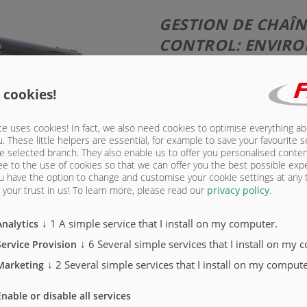
GESTION DE CHAÎN
CONTROL: ENVIRON
STANDARD
 cookies!
Châssis tandem
poids total autorisé 20000 kg, 
Barre de traction suspendue hy
e uses cookies! In fact, we also need cookies to optimise everything a
Anneau de remorquage DIN 40
u. These little helpers are essential, for example to save your favourite s
Pied de support de chute
e selected branch. They also enable us to offer you personalised conte
Frein pneumatique à 2 circuits
ee to the use of cookies so that we can offer you the best possible exp
Version 25 km / h Allemagne a
u have the option to change and customise your cookie settings at any
Suspension parabolique Gigant
your trust in us!
To learn more, please read our
privacy policy
.
2 essieux de frein, tous deux ri
Version d'essieu 410 x 180 ta
↓
1
A simple service that I install on my computer.
Analytics
Pneus 560/60 R 22,5
Auge d'épandage env.7000 m
↓
6
Several simple services that I install on my 
Service Provision
Auge à tartiner peinte en vert 
Épandeur à plaques VarioSPLA
↓
2
Several simple services that I install on my compute
Marketing
hayon hydraulique avec inclina
2 rouleaux horizontaux Ø770 av
Enable or disable all services
meilleure étanchéité