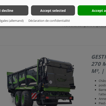
Indicateur de degré d'ouvertur
Potentiomètre mécanique
I decline
Accept selected
Accept a
Maillons de chaîne V2 20mm
Dispositif de serrage manuel av
égales (allemand)
Déclaration de confidentialité
Connecteur d'éclairage 12 V à 
Arbre à cardan grand angle av
GEST
270 
M³, 
Châs
poids
Barre
l'att
Anne
Pied 