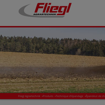
Fliegl Agrartechnik
»
Produits
»
Technique d’épandage
»
Épandeut de ch