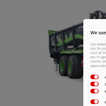
We use
Our websit
site for yo
such as th
you to agr
course, yo
appreciate 