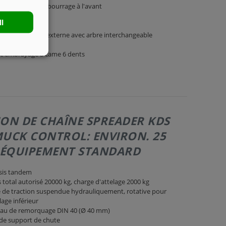
e du curseur de bourrage à l'avant
ll
ec lubrification externe avec arbre interchangeable
7 broches
ec embrayage à came 6 dents
ION DE CHAÎNE SPREADER KDS
MUCK CONTROL: ENVIRON. 25
| ÉQUIPEMENT STANDARD
sis tandem
 total autorisé 20000 kg, charge d'attelage 2000 kg
 de traction suspendue hydrauliquement, rotative pour
elage inférieur
au de remorquage DIN 40 (Ø 40 mm)
de support de chute