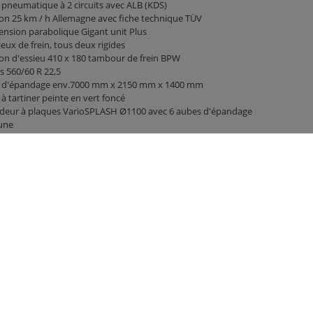
 pneumatique à 2 circuits avec ALB (KDS)
on 25 km / h Allemagne avec fiche technique TÜV
nsion parabolique Gigant unit Plus
ieux de frein, tous deux rigides
on d'essieu 410 x 180 tambour de frein BPW
 560/60 R 22,5
 d'épandage env.7000 mm x 2150 mm x 1400 mm
à tartiner peinte en vert foncé
deur à plaques VarioSPLASH Ø1100 avec 6 aubes d'épandage
une
 hydraulique avec inclinaison et inclinaison réglables
niquement
leaux horizontaux Ø770 avec glissière de barrage avec guide
ne pour une meilleure étanchéité
ateur de degré d'ouverture du curseur de bourrage à l'avant
ntiomètre mécanique
lons de chaîne V2 20mm
sitif de serrage manuel avec lubrification externe avec arbre
rchangeable
cteur d'éclairage 12 V à 7 broches
 à cardan grand angle avec embrayage à came 6 dents