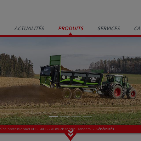
ACTUALITÉS
PRODUITS
SERVICES
CA
aîne professionnel KDS
»
KDS 270 muck control Tandem
»
Généralités