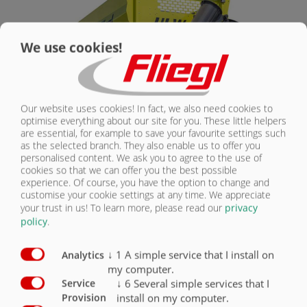
NOUS
We use cookies!
CONTACTER
Our website uses cookies! In fact, we also need cookies to
optimise everything about our site for you. These little helpers
are essential, for example to save your favourite settings such
as the selected branch. They also enable us to offer you
personalised content. We ask you to agree to the use of
cookies so that we can offer you the best possible
ULW 40 | ÉQUIPEMENT STANDARD
experience. Of course, you have the option to change and
customise your cookie settings at any time. We appreciate
your trust in us!
To learn more, please read our
privacy
policy
.
Châssis Tridem
poids total autorisé 29000 kg, charge d'attelage 2000 kg
Ajustable Attelage inférieur de timon
↓
1
A simple service that I install on
Analytics
Anneau de remorquage DIN 40 (Ø 40 mm)
my computer.
Air comprimé à 2 circuits avec ALB
↓
6
Several simple services that I
Service
Suspension parabolique Gigant-Plus
install on my computer.
Provision
3 essieux de frein avant rigide, semi-rigide, direction arrière,