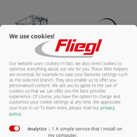
NOUS
CONTACTER
We use cookies!
Our website uses cookies! In fact, we also need cookies to
optimise everything about our site for you. These little helpers
ZPW 180 BL ULTRA | ÉQUIPEMENT
are essential, for example to save your favourite settings such
STANDARD
as the selected branch. They also enable us to offer you
personalised content. We ask you to agree to the use of
cookies so that we can offer you the best possible
experience. Of course, you have the option to change and
Châssis à 2 essieu
customise your cookie settings at any time. We appreciate
your trust in us!
To learn more, please read our
privacy
Poids total admis 18000 kg
policy
.
Air comprimé à 2 circuits avec ALB
Cadre galvanisé avec butée de palettes intégrée
↓
1
A simple service that I install on
Analytics
Pont 6900 mm x 2 480 mm
my computer.