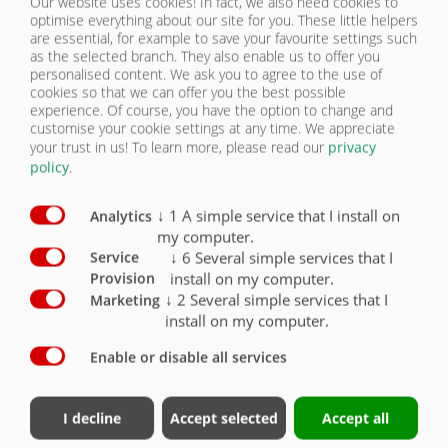
Our website uses cookies! In fact, we also need cookies to
charge et manchon à joint plat, uniquement pour l’export
O
optimise everything about our site for you. These little helpers
are essential, for example to save your favourite settings such
Version 30 km / h avec homologation CE et papiers
as the selected branch. They also enable us to offer you
COC
personalised content. We ask you to agree to the use of
(y compris les ailes, la protection anti-encastrement et
cookies so that we can offer you the best possible
les feux de position latéraux)
X
experience. Of course, you have the option to change and
customise your cookie settings at any time. We appreciate
Version 40 km / h avec homologation CE et papiers
your trust in us!
To learn more, please read our
privacy
COC
(y compris les ailes, la protection anti-encastrement et
policy
.
les feux de position latéraux)
O
↓
1
A simple service that I install on
Analytics
Version 25 km / h pour l'export
O
my computer.
↓
6
Several simple services that I
Service
Couronne pivotante à roulement à billes stable
X
install on my computer.
Provision
↓
2
Several simple services that I
Marketing
Attelage de remorque arrière
O
install on my computer.
Attelage de remorque arrière automatique
O
Enable or disable all services
Certificat de chargement selon DIN EN 12640 (pour les
trous d’arrimage)
O
I decline
Accept selected
Accept all
Œillets d’arrimage / 6 paires intégrés dans le cadre