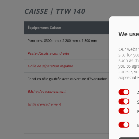
CAISSE | TTW 140
Équipement Caisse
We use
Pont env. 8300 mm x 2 200 mm x 1 500 mm
Our websit
Porte d'accès avant droite
site for yo
such as th
you to agr
Grille de séparation réglable
course, yo
appreciate 
Fond en tôle gaufrée avec ouverture d’évacuation
Bâche de recouvrement
Grille d’encadrement