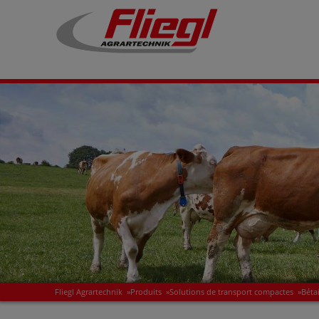
Fliegl Agrartechnik
»
Produits
»
Solutions de transport compactes
»
Béta