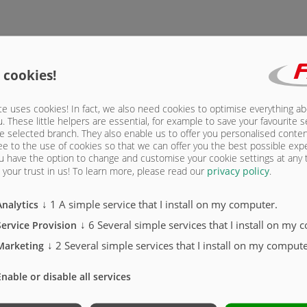
 cookies!
e uses cookies! In fact, we also need cookies to optimise everything a
u. These little helpers are essential, for example to save your favourite s
e selected branch. They also enable us to offer you personalised conte
ee to the use of cookies so that we can offer you the best possible exp
u have the option to change and customise your cookie settings at any
your trust in us!
To learn more, please read our
privacy policy
.
↓
1
A simple service that I install on my computer.
Analytics
↓
6
Several simple services that I install on my 
Service Provision
↓
2
Several simple services that I install on my compute
Marketing
Enable or disable all services