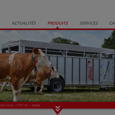
ACTUALITÉS
PRODUITS
SERVICES
CA
illère Noah
»
TTW 140
»
Caisse