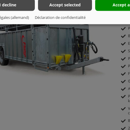
I decline
Accept selected
Accept a
TTW 
égales (allemand)
Déclaration de confidentialité
C
P
B
E
S
P
P
F
Œ
A
P
k
V
c
B
2