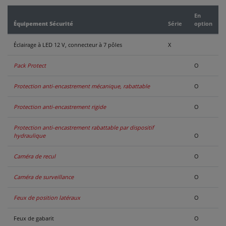
En
NOUS
Équipement Sécurité
Série
option
CONTACTER
Éclairage à LED 12 V, connecteur à 7 pôles
X
Pack Protect
O
Protection anti-encastrement mécanique, rabattable
O
Protection anti-encastrement rigide
O
Protection anti-encastrement rabattable par dispositif
hydraulique
O
Caméra de recul
O
Caméra de surveillance
O
Feux de position latéraux
O
Feux de gabarit
O