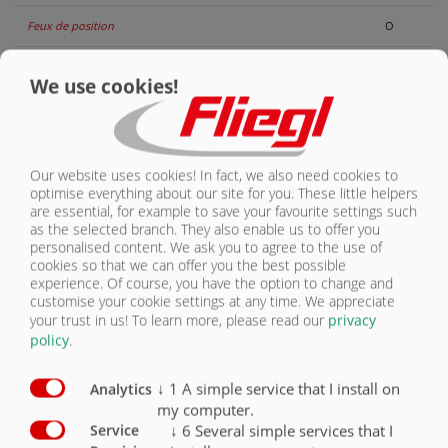
Feux de position
O
Gyrophare
O
We use cookies!
Projecteur de travail à LED
O
Our website uses cookies! In fact, we also need cookies to
optimise everything about our site for you. These little helpers
are essential, for example to save your favourite settings such
as the selected branch. They also enable us to offer you
ÉCLAIRAGE ET SÉCURITÉ
personalised content. We ask you to agree to the use of
cookies so that we can offer you the best possible
VUE D’ENSEMBLE
experience. Of course, you have the option to change and
customise your cookie settings at any time. We appreciate
your trust in us!
To learn more, please read our
privacy
VUE D’ENSEMBLE
policy
.
CHÂSSIS
↓
1
A simple service that I install on
Analytics
my computer.
CONTENEUR À FOND POUSSANT
↓
6
Several simple services that I
Service