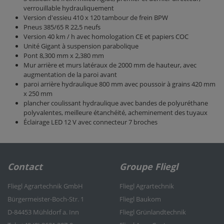
verrouillable hydrauliquement
Version d'essieu 410 x 120 tambour de frein BPW
Pneus 385/65 R 22,5 neufs
Version 40 km / h avec homologation CE et papiers COC
Unité Gigant à suspension parabolique
Pont 8,300 mm x 2,380 mm
Mur arrière et murs latéraux de 2000 mm de hauteur, avec
augmentation de la paroi avant
paroi arrière hydraulique 800 mm avec poussoir à grains 420 mm
x 250 mm
plancher coulissant hydraulique avec bandes de polyuréthane
polyvalentes, meilleure étanchéité, acheminement des tuyaux
Éclairage LED 12 V avec connecteur 7 broches
Contact
Groupe Fliegl
Fliegl Agrartechnik GmbH
Fliegl Agrartechnik
Bürgermeister-Boch-Str. 1
Fliegl Baukom
D-84453 Mühldorf a. Inn
Fliegl Grünlandtechnik