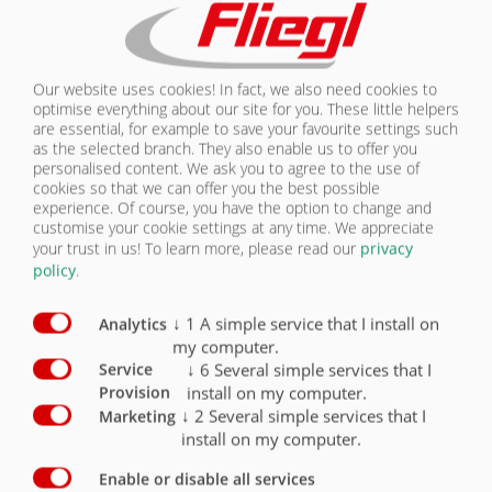
AUTORISATION | ASW 381
NOUS
CONTACTER
En
Our website uses cookies! In fact, we also need cookies to
Équipement Châssis : Autorisation
Série
option
optimise everything about our site for you. These little helpers
are essential, for example to save your favourite settings such
as the selected branch. They also enable us to offer you
Poids total admis 29 000 kg, charge d’appui 2000 kg
X
personalised content. We ask you to agree to the use of
cookies so that we can offer you the best possible
Poids total admis 30 000 kg / pour charge d’appui
experience. Of course, you have the option to change and
3000 kg jusqu’à 40 km/h
O
customise your cookie settings at any time. We appreciate
your trust in us!
To learn more, please read our
privacy
Poids total admis 31 000 kg pour charge d’appui
policy
.
4000 kg jusqu’à 40 km/h
O
Variante 40 km/h avec réception CE par type et
↓
1
A simple service that I install on
Analytics
documents COC
X
my computer.
↓
6
Several simple services that I
Service
Feux de gabarit
O
install on my computer.
Provision
↓
2
Several simple services that I
Marketing
install on my computer.
Enable or disable all services