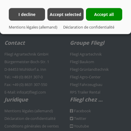
AUTORISATION
I decline
Accept selected
Accept all
Mentions légales (allemand)
Déclaration de confidentialité
Contact
Groupe Fliegl
Fliegl Agrartechnik GmbH
Fliegl Agrartechnik
Bürgermeister-Boch-Str. 1
Fliegl Baukom
D-84453 Mühldorf a. Inn
Fliegl Grünlandtechnik
Tel.: +49 (0) 8631 307-0
Fliegl Agro-Center
Fax: +49 (0) 8631 307-550
Fliegl Fahrzeugbau
E-Mail: info(at)fliegl.com
RPS Trailer Rental
Juridique
Fliegl chez ...
Mentions légales (allemand)
Facebook
Déclaration de confidentialité
Twitter
Conditions générales de ventes
Youtube