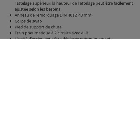
l'attelage supérieur, la hauteur de l'attelage peut être facilement
ajustée selon les besoins
Anneau de remorquage DIN 40 (Ø 40 mm)
Corps de swap
Pied de support de chute
Frein pneumatique à 2 circuits avec ALB
L'unité d'essieu peut être déplacée mécaniquement
2 essieux de frein, tous deux rigides
Version d'essieu 410 x 120 tambour de frein BPW
Pneus 385/65 R 22,5 RE
Version 40 km / h avec homologation CE et papiers COC
Unité de suspension parabolique en titane
Pont 5300 mm x 2380 mm
Mur arrière et murs latéraux de 2000 mm de hauteur, avec
augmentation de la paroi avant
paroi arrière hydraulique 800 mm avec poussoir à grains 420 mm
x 250 mm
plancher coulissant hydraulique avec bandes de polyuréthane
polyvalentes, meilleure étanchéité, acheminement des tuyaux
Éclairage LED 12 V avec connecteur 7 broches