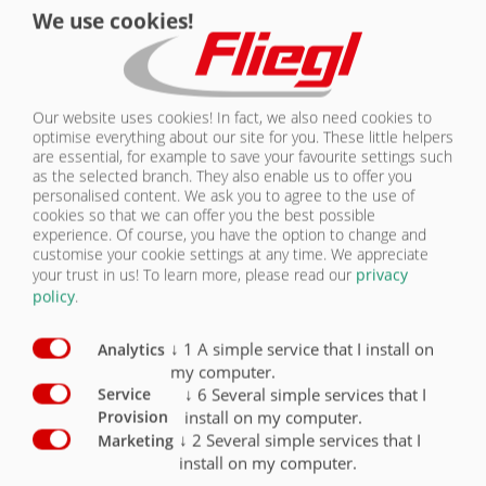
We use cookies!
SÉCURISATION DU CHARGEMENT |
NOUS
TOIT RELEVABLE « TOPLIFT »
CONTACTER
Our website uses cookies! In fact, we also need cookies to
optimise everything about our site for you. These little helpers
are essential, for example to save your favourite settings such
as the selected branch. They also enable us to offer you
personalised content. We ask you to agree to the use of
cookies so that we can offer you the best possible
experience. Of course, you have the option to change and
customise your cookie settings at any time. We appreciate
Les deux parties de la bâche
your trust in us!
To learn more, please read our
privacy
peuvent être ouvertes et fermées
policy
.
en un rien de temps
↓
1
A simple service that I install on
Analytics
my computer.
↓
6
Several simple services that I
Service
install on my computer.
Provision
↓
2
Several simple services that I
Marketing
TOIT RELEVABLE TOPLIFT
install on my computer.