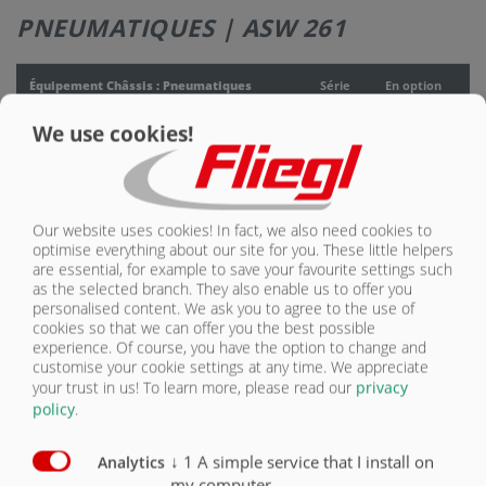
PNEUMATIQUES | ASW 261
NOUS
CONTACTER
Équipement Châssis : Pneumatiques
Série
En option
We use cookies!
Pneumatiques 385/65-R22,5 RE neufs
X
Pneumatiques 445/65-R22,5 neufs
O
Pneumatiques 550/60-22.5 16 PR
O
Our website uses cookies! In fact, we also need cookies to
optimise everything about our site for you. These little helpers
Pneumatiques 560/60 R22,5
O
are essential, for example to save your favourite settings such
as the selected branch. They also enable us to offer you
personalised content. We ask you to agree to the use of
Pneumatiques 600/55-22.5 16 PR
O
cookies so that we can offer you the best possible
experience. Of course, you have the option to change and
Pneumatiques 650/50-R22,5
O
customise your cookie settings at any time. We appreciate
your trust in us!
To learn more, please read our
privacy
Pneumatiques 650/55-R26,5 Radial
O
policy
.
Pneumatiques 700/50-22.5 16 PR
O
↓
1
A simple service that I install on
Analytics
my computer.