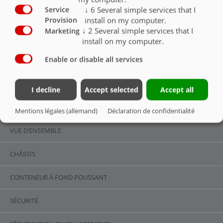
Pneumatiques 710/50-R26,5
O
↓
6
Several simple services that I
Service
install on my computer.
Provision
Pneumatiques 750/45-R26,5
O
↓
2
Several simple services that I
Marketing
install on my computer.
Enable or disable all services
PNEUMATIQUES
I decline
Accept selected
Accept all
VUE D’ENSEMBLE
Mentions légales (allemand)
Déclaration de confidentialité
VUE D’ENSEMBLE
CHÂSSIS
CONTENEUR À FOND POUSSANT
SÉCURITÉ