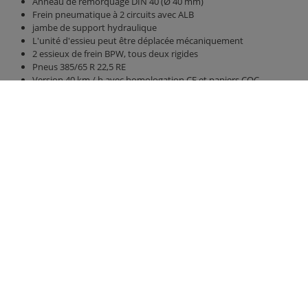
Anneau de remorquage DIN 40 (Ø 40 mm)
Frein pneumatique à 2 circuits avec ALB
jambe de support hydraulique
L'unité d'essieu peut être déplacée mécaniquement
2 essieux de frein BPW, tous deux rigides
Pneus 385/65 R 22,5 RE
Version 40 km / h avec homologation CE et papiers COC
Unité de suspension parabolique en titane
Pont 4800 mm x 2380 mm
Paroi arrière et parois latérales de 1500 mm de hauteur, sans
augmentation de paroi avant
paroi arrière hydraulique 800 mm avec poussoir à grains 420 mm
x 250 mm
plancher hydraulique coulissant avec bandes de polyuréthane
polyvalentes, meilleure étanchéité, acheminement des tuyaux
Éclairage LED 12 V avec connecteur 7 broches
Contact
Groupe Fliegl
Fliegl Agrartechnik GmbH
Fliegl Agrartechnik
Bürgermeister-Boch-Str. 1
Fliegl Baukom