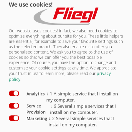
We use cookies!
SYSTÈMES DE FREINAGE ET ESSIEUX |
NOUS
ASW 160
CONTACTER
Our website uses cookies! In fact, we also need cookies to
Équipement Châssis : Trains de roues
Série
En option
optimise everything about our site for you. These little helpers
are essential, for example to save your favourite settings such
Châssis Tandem
X
as the selected branch. They also enable us to offer you
personalised content. We ask you to agree to the use of
cookies so that we can offer you the best possible
Châssis rigide
X
experience. Of course, you have the option to change and
customise your cookie settings at any time. We appreciate
Suspension parabolique châssis Titan
X
your trust in us!
To learn more, please read our
privacy
policy
.
Train de roues à décalage mécanique
X
↓
1
A simple service that I install on
Analytics
my computer.
↓
6
Several simple services that I
Service
install on my computer.
Provision
↓
2
Several simple services that I
Marketing
SYSTÈMES DE FREINAGE ET ESSIEUX
install on my computer.
VUE D’ENSEMBLE