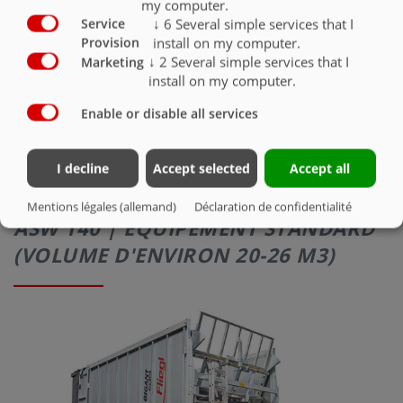
my computer.
↓
6
Several simple services that I
Béquille Hitsch rigide, possible uniquement avec
Service
attelage inférieur, hauteur d’attelage 400 mm (export
install on my computer.
Provision
uniquement)
↓
2
Several simple services that I
Marketing
install on my computer.
Enable or disable all services
I decline
Accept selected
Accept all
DISPOSITIF DE TRACTION
Mentions légales (allemand)
Déclaration de confidentialité
ASW 140 | ÉQUIPEMENT STANDARD
(VOLUME D'ENVIRON 20-26 M3)