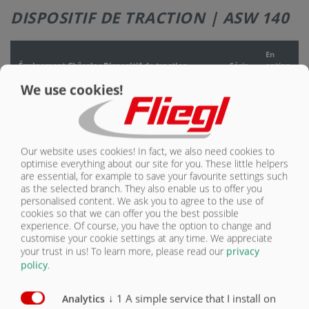
DISPOSITIF DE TRACTION | ASW 140
NOUS
CONTACTER
En
Équipement Châssis : Dispositif de traction
Série
option
We use cookies!
Barre de traction rigide pour attelage supérieur ou
inférieur
X
Œillet de traction DIN 40 (Ø 40 mm)
X
Our website uses cookies! In fact, we also need cookies to
optimise everything about our site for you. These little helpers
Rotule K80 (Ø 80 mm)
O
are essential, for example to save your favourite settings such
as the selected branch. They also enable us to offer you
Piton-Fix (export uniquement)
O
personalised content. We ask you to agree to the use of
cookies so that we can offer you the best possible
Œillet de traction rotatif 50 mm (Ø 50 mm) pour export
experience. Of course, you have the option to change and
uniquement
O
customise your cookie settings at any time. We appreciate
your trust in us!
To learn more, please read our
privacy
Œillet de traction avec tenon rotatif (Ø 51 mm)
policy
.
Catégorie 4 pour export uniquement
O
↓
1
A simple service that I install on
Béquille hydraulique
X
Analytics