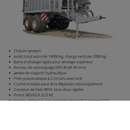
Châssis tandem
poids total autorisé 14000 kg, charge verticale 2000 kg
Barre d'attelage rigide pour attelage supérieur
Anneau de remorquage DIN 40 (Ø 40 mm)
jambe de support hydraulique
Frein pneumatique à 2 circuits avec ALB
L'unité d'essieu peut être déplacée mécaniquement
2 essieux de frein BPW, tous deux rigides
Pneus 385/65 R 22,5 RE
Version 40 km / h avec homologation CE et papiers COC
Unité de suspension parabolique en titane
Pont 4800 mm x 2380 mm
Paroi arrière et parois latérales de 1500 mm de hauteur, sans
augmentation de paroi avant
paroi arrière hydraulique 800 mm avec poussoir à grains 420 mm