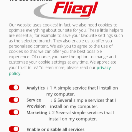
behúzására
Our website uses cookies! In fact, we also need cookies to
optimise everything about our site for you. These little helpers
are essential, for example to save your favourite settings such
as the selected branch. They also enable us to offer you
personalised content. We ask you to agree to the use of
cookies so that we can offer you the best possible
experience. Of course, you have the option to change and
A letakarást rugós feszítés segíti
customise your cookie settings at any time. We appreciate
your trust in us!
To learn more, please read our
privacy
policy
.
↓
1
A simple service that I install on
Analytics
my computer.
↓
6
Several simple services that I
Service
install on my computer.
Provision
↓
2
Several simple services that I
Marketing
install on my computer.
A befogó berendezés súlyának
csökkentésére vonatkozó feltétel
Enable or disable all services