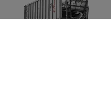
ASW 271 SZÉRIAKIVITEL (
TÉRFOGAT KB 26-39 M3 )
Tandem alváz
Megengedett össztömeg 20000 kg-tól 24000 kg-ig
Hidraulikus rugózású vonórúd, megfordítható, felsõ
kapcsolású, a kapcsolási magasság igény szerint
kényelmesen beállítható
DIN vonószem 40 (d=40 mm)