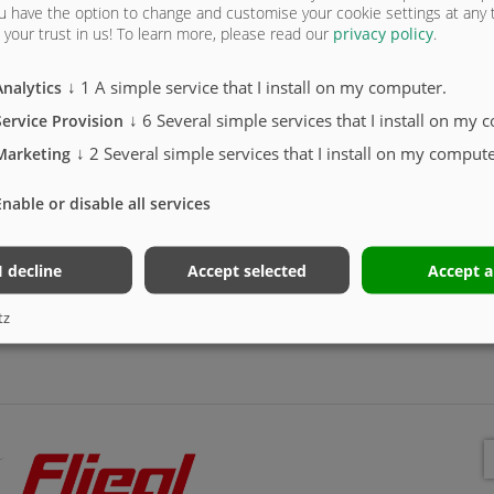
u have the option to change and customise your cookie settings at any
your trust in us!
To learn more, please read our
privacy policy
.
↓
1
A simple service that I install on my computer.
Analytics
↓
6
Several simple services that I install on my 
Sz
Service Provision
↓
2
Several simple services that I install on my compute
Marketing
Enable or disable all services
I decline
Accept selected
Accept a
tz