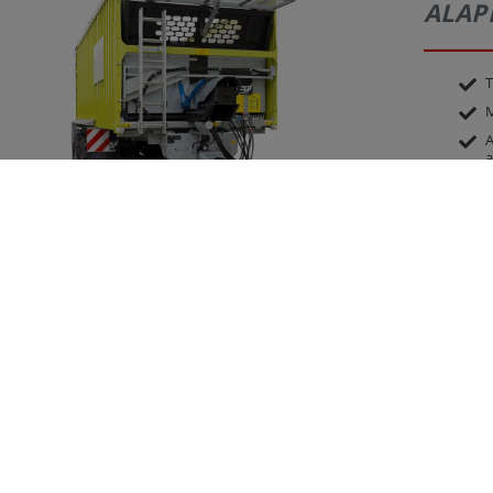
ALAP
T
M
A
a
H
k
D
T
K
M
2
T
G
T
4
P