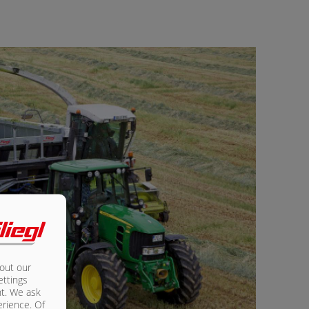
bout our
ettings
nt. We ask
erience. Of