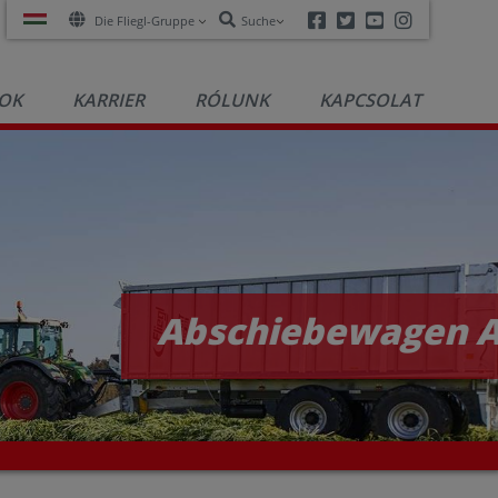
Facebook
Twitter
Youtube
Instagra
Die Fliegl-Gruppe
Suche
OK
KARRIER
RÓLUNK
KAPCSOLAT
Abschiebewagen ASW