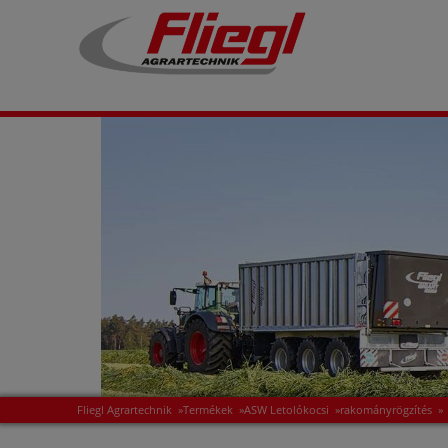
Fliegl Agrartechnik
»
Termékek
»
ASW Letolókocsi
»
rakományrögzítés
»