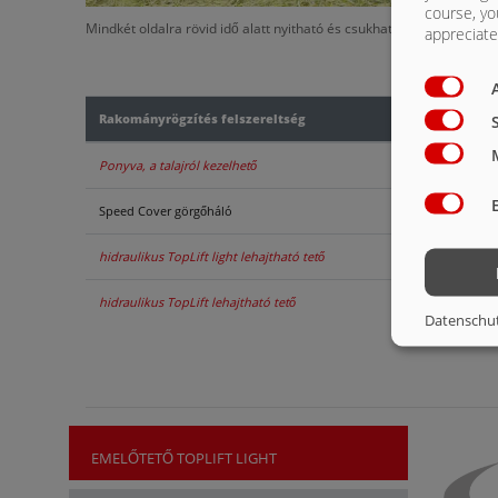
course, yo
Mindkét oldalra rövid idő alatt nyitható és csukható
appreciate 
Rakományrögzítés felszereltség
Ponyva, a talajról kezelhető
Speed Cover görgőháló
hidraulikus TopLift light lehajtható tető
hidraulikus TopLift lehajtható tető
Datenschu
EMELŐTETŐ TOPLIFT LIGHT