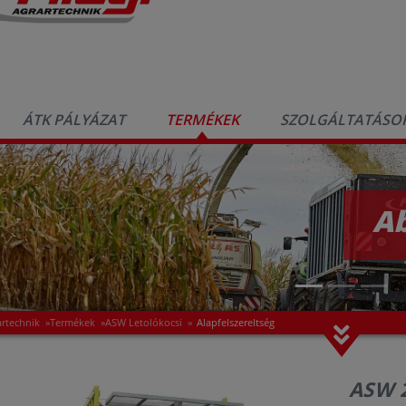
ÁTK PÁLYÁZAT
TERMÉKEK
SZOLGÁLTATÁSO
A
artechnik
»
Termékek
»
ASW Letolókocsi
»
Alapfelszereltség
ASW 