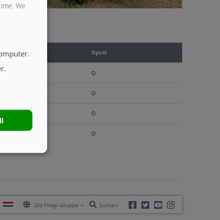
 time. We
computer.
éria
Opció
r.
O
O
O
ll
O
Facebook
Twitter
Youtube
Instagram
Die Fliegl-Gruppe
Suche