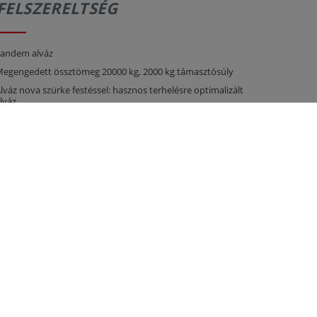
FELSZERELTSÉG
andem alváz
egengedett össztömeg 20000 kg, 2000 kg támasztósúly
lváz nova szürke festéssel: hasznos terhelésre optimalizált
lváz
idraulikus rugózású vonórúd, megfordítható alsó
apcsolású
IN vonószem 40 (d=40 mm)
ámasztóláb
étkörös légfék hidraulikus ALBvel
echanikusan eltolható futómű
 fékezett tengely, mindkettő fix
engely kivitel 410 x 120 fékdob BPW
umiabroncs 385/ 65- 22,5 új
itan-Aggregat parabola rúgózás
0 km/h kivitel EG típusjóváhagyással és COC papírokkal
lató 6300 mm x 2380 mm