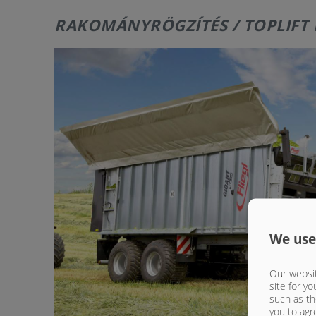
RAKOMÁNYRÖGZÍTÉS / TOPLIFT
We use
Our websit
site for yo
such as th
you to agr