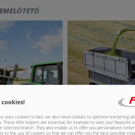
 EMELŐTETŐ
 cookies!
e uses cookies! In fact, we also need cookies to optimise everything a
u. These little helpers are essential, for example to save your favourite s
e selected branch. They also enable us to offer you personalised conte
ee to the use of cookies so that we can offer you the best possible exp