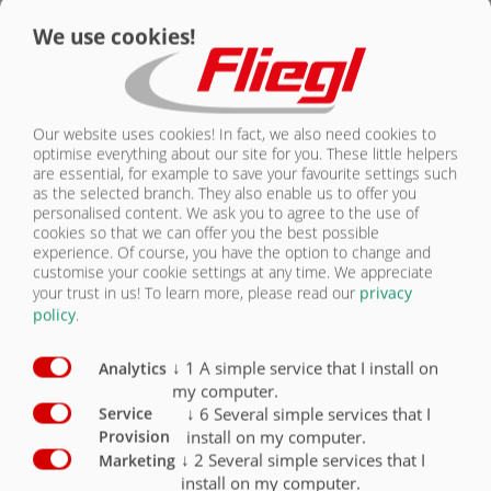
RÓLUNK
EGYÉB ALKATRÉSZE ASW 160
We use cookies!
KAPCSOLAT
Egyéb felszereltség
Széria
Opció
Our website uses cookies! In fact, we also need cookies to
meghajtótengely
O
optimise everything about our site for you. These little helpers
are essential, for example to save your favourite settings such
Kenőblokk 2 kenőhellyel tandem futóműhöz
O
as the selected branch. They also enable us to offer you
personalised content. We ask you to agree to the use of
Tömörítőszelep
O
cookies so that we can offer you the best possible
experience. Of course, you have the option to change and
Hidraulika kiépítés gabona átrakócsigához
O
customise your cookie settings at any time. We appreciate
your trust in us!
To learn more, please read our
privacy
Hidraulika kiépítés trágyaszóróhoz
O
policy
.
↓
1
A simple service that I install on
Analytics
my computer.
↓
6
Several simple services that I
Service
install on my computer.
Provision
EGYÉB ALKATRÉSZEK
↓
2
Several simple services that I
Marketing
install on my computer.