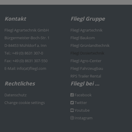
Kontakt
Fliegl Gruppe
Fliegl Agrartechnik GmbH
Fliegl Agrartechnik
Bürgermeister-Boch-Str. 1
Fliegl Baukom
D-84453 Mühldorf a. Inn
Fliegl Grünlandtechnik
Tel.: +49 (0) 8631 307-0
Fliegl Dosiertechnik
Fax: +49 (0) 8631 307-550
Fliegl Agro-Center
E-Mail: info(at)fliegl.com
Fliegl Fahrzeugbau
RPS Trailer Rental
Rechtliches
Fliegl bei …
Datenschutz
Facebook
Change cookie settings
Twitter
Youtube
Instagram