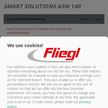
RÓLUNK
SMART SOLUTIONS ASW 140
KAPCSOLAT
Smart Solutions felszereltség
Széria
Opció
Fliegl Trailer Control FTC vezérlés: Load Sensing hidr.
vezérlőblokkokkal
A3 univerzális terminál 4,3-os színes érintőképernyő 8
We use cookies!
kezelőgombbal, görgetőkerékkel
CCI-50 ISOBUS univerzális terminál, 5.6"-os színes
érintőképernyővel, 12 kezelő gombbal
Our website uses cookies! In fact, we also need cookies to
CCI-200 ISOBUS univerzális terminál, 8.4"-os színes
optimise everything about our site for you. These little helpers
érintőképernyővel, 12 kezelő gombbal
are essential, for example to save your favourite settings such
as the selected branch. They also enable us to offer you
personalised content. We ask you to agree to the use of
cookies so that we can offer you the best possible
experience. Of course, you have the option to change and
customise your cookie settings at any time. We appreciate
your trust in us!
To learn more, please read our
privacy
policy
.