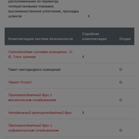
расположенными по периметру
полиуретановыми планками,
высококачественное уплотнение, прокладка
шлангов
X
Серийная
Комплектация: система безопасности
комплектация
Опция
Светодиодная система освещения, 12
В, 7-пол. штекер
X
Пакет светодиодного освещения
O
Пакет Protect
O
Противоподкатный брус с
механическим складыванием
O
Неподвижный противоподкатный брус
X
Противоподкатный брус с
гидравлическим складыванием
O