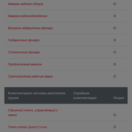
Камера заднего обзора
O
Камера видеонаблюдения
O
Боковые габаритные фонари
O
Габаритные фонари
O
Стояночные фонари
O
Проблесковый маячок
O
Светодиодная рабочая фара
O
Комплектация: системы крепления
Серийная
грузов
комплектация
Опция
Сдвижной тент, управляемый с
земли
O
Тент-сетка Speed Cover
O