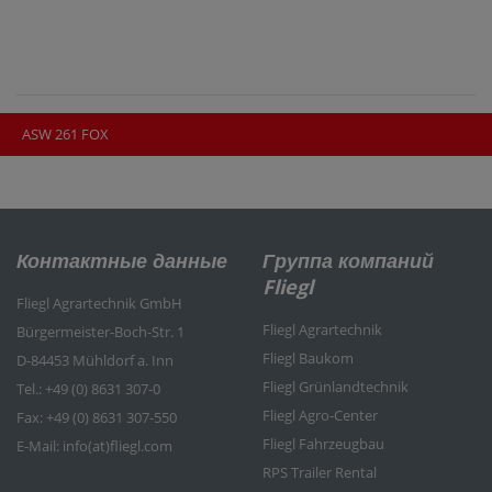
ASW 261 FOX
Контактные данные
Группа компаний
Fliegl
Fliegl Agrartechnik GmbH
Fliegl Agrartechnik
Bürgermeister-Boch-Str. 1
Fliegl Baukom
D-84453 Mühldorf a. Inn
Fliegl Grünlandtechnik
Tel.: +49 (0) 8631 307-0
Fliegl Agro-Center
Fax: +49 (0) 8631 307-550
Fliegl Fahrzeugbau
E-Mail: info(at)fliegl.com
RPS Trailer Rental