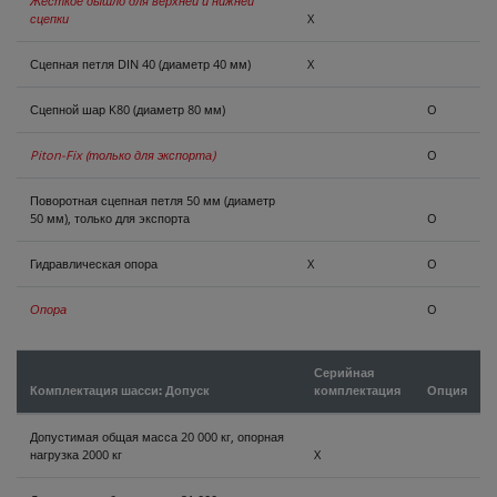
Жесткое дышло для верхней и нижней
сцепки
X
Сцепная петля DIN 40 (диаметр 40 мм)
X
Сцепной шар K80 (диаметр 80 мм)
O
Piton-Fix (только для экспорта)
O
Поворотная сцепная петля 50 мм (диаметр
50 мм), только для экспорта
O
Гидравлическая опора
X
O
Опора
O
Серийная
Комплектация шасси: Допуск
комплектация
Опция
Допустимая общая масса 20 000 кг, опорная
нагрузка 2000 кг
X