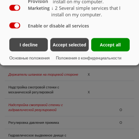
install on my computer.
Provision
Лестница выдвижная
O
↓
2
Several simple services that I
Marketing
install on my computer.
Боковые стенки и задняя стенка высотой
2000 мм, с надставной решеткой для
Enable or disable all services
передней стенки
X
Боковые стенки и задняя стенка высотой
I decline
Accept selected
Accept all
2300 мм, с надставной решеткой для
передней стенки
O
Основные положения
Положения о конфиденциальности
Боковые наружные стенки окрашенные
O
Держатели шлангов на торцевой стороне
X
Надстройка смотровой стенки с
механической регулировкой
X
Надстройка смотровой стенки с
гидравлической регулировкой
O
Регулировка давления прижима
O
Гидравлическое выдвижное днище с