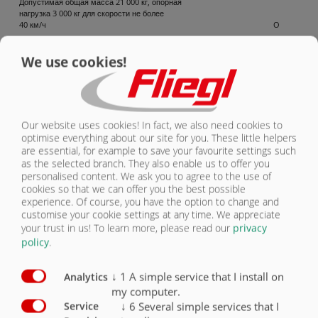
Допустимая общая масса 21 000 кг, опорная
нагрузка 3 000 кг для скорости не более
40 км/ч
O
Исполнение для скорости 40 км/ч, с
We use cookies!
сертификатом соответствия типа изделия
нормам ЕС и сертификатом соответствия
X
Комплектация контейнера с
Серийная
Our website uses cookies! In fact, we also need cookies to
выдвигающей стенкой
комплектация
Опция
optimise everything about our site for you. These little helpers
are essential, for example to save your favourite settings such
Задняя стенка с гидравлическим приводом
X
as the selected branch. They also enable us to offer you
personalised content. We ask you to agree to the use of
cookies so that we can offer you the best possible
Платформа 6100 x 2380 мм (общая длина с
задней стенкой 800 мм)
X
experience. Of course, you have the option to change and
customise your cookie settings at any time. We appreciate
your trust in us!
To learn more, please read our
privacy
Надставка для борта 300 мм алюминий
O
policy
.
Гидравлическая большая задняя стенка
800 мм с зерновой задвижкой 420 x 250 мм
X
↓
1
A simple service that I install on
Analytics
my computer.
Механическое откидывание боковин
O
↓
6
Several simple services that I
Service