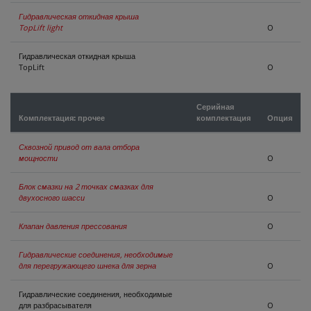
Гидравлическая откидная крыша
TopLift light
O
Гидравлическая откидная крыша
TopLift
O
Серийная
Комплектация: прочее
комплектация
Опция
Сквозной привод от вала отбора
мощности
O
Блок смазки на 2 точках смазках для
двухосного шасси
O
Клапан давления прессования
O
Гидравлические соединения, необходимые
для перегружающего шнека для зерна
O
Гидравлические соединения, необходимые
для разбрасывателя
O