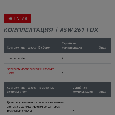
КОНТАКТЫ
НАЗАД
КОМПЛЕКТАЦИЯ | ASW 261 FOX
Серийная
Комплектация шасси: В сборе
комплектация
Опция
Шасси Tandem
X
Параболическая подвеска, агрегат
Titan
X
Комплектация шасси: Тормозные
Серийная
системы и оси
комплектация
Опция
Двухконтурная пневматическая тормозная
система с автоматическим регулятором
тормозных сил ALB
X