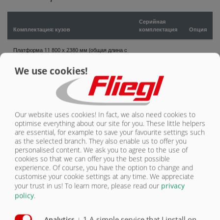
КОНТАКТЫ
Серийная
Комплектация: кузов
комплектация
Опция
Платформа 11 800 x 2380 мм (общая длина с
задней стенкой 500 мм)
X
We use cookies!
Боковые стенки и задняя стенка высотой
2000 мм
X
Боковые стенки и задняя стенка высотой
Our website uses cookies! In fact, we also need cookies to
2300 мм
O
optimise everything about our site for you. These little helpers
are essential, for example to save your favourite settings such
Гидравлическая большая задняя стенка 500
as the selected branch. They also enable us to offer you
мм
X
personalised content. We ask you to agree to the use of
cookies so that we can offer you the best possible
Гидравлическое выдвижное днище с
experience. Of course, you have the option to change and
расположенными по периметру
customise your cookie settings at any time. We appreciate
полиуретановыми планками,
your trust in us!
To learn more, please read our
privacy
высококачественное уплотнение,
прокладка шлангов (ASS)
X
policy
.
Боковые наружные стенки окрашенные
O
↓
1
A simple service that I install on
Analytics