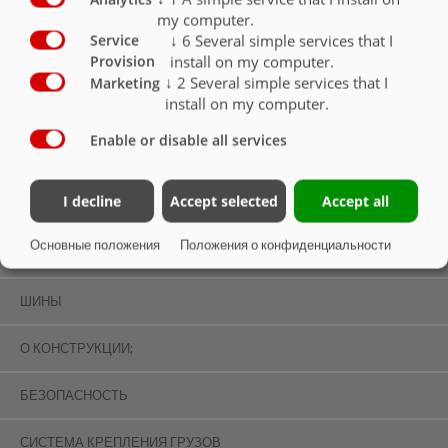
my computer.
↓
6
Several simple services that I
Service
install on my computer.
Provision
↓
2
Several simple services that I
Marketing
install on my computer.
О КОНСТРУКЦИИ;
Enable or disable all services
ОБЗОР
I decline
Accept selected
Accept all
ОБЗОР
Основные положения
Положения о конфиденциальности
ШАССИ
ШИНЫ
О КОНСТРУКЦИИ;
БЕЗОПАСНОСТЬ
СИСТЕМА КРЕПЛЕНИЯ ГРУЗОВ