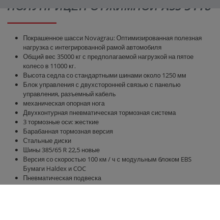
ПОЛУПРИЦЕП ОТЖИМНОЙ ASS 3118
Покрашенное шасси Novagrau: Оптимизированная полезная
нагрузка с интегрированной рамой автомобиля
Общий вес 35000 кг с предполагаемой нагрузкой на пятое
колесо в 11000 кг.
Высота седла со стандартными шинами около 1250 мм
Блок управления с двухсторонней связью с панелью
управления, разъемный кабель
механическая опорная нога
Двухконтурная пневматическая тормозная система
3 тормозные оси: жесткие
Барабанная тормозная версия
Стальные диски
Шины 385/65 R 22,5 новые
Версия со скоростью 100 км / ч с модульным блоком EBS
Бумаги Haldex и COC
Пневматическая подвеска
Мост 11800 мм х 2380 мм
Боковые стенки и задняя стенка высотой 2000 мм
гидравлическая задняя стенка 500 мм
гидравлический раздвижной пол с круглыми полиуретановыми