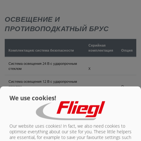
КОНТАКТЫ
ОСВЕЩЕНИЕ И
ПРОТИВОПОДКАТНЫЙ БРУС
Серийная
Комплектация: система безопасности
комплектация
Опция
Система освещения 24 В с ударопрочным
стеклом
X
Система освещения 12 В с ударопрочным
стеклом
O
We use cookies!
Противоподкатный брус с механическим
складыванием
Неподвижный противоподкатный брус
Our website uses cookies! In fact, we also need cookies to
Противоподкатный брус с гидравлическим
optimise everything about our site for you. These little helpers
складыванием
are essential, for example to save your favourite settings such