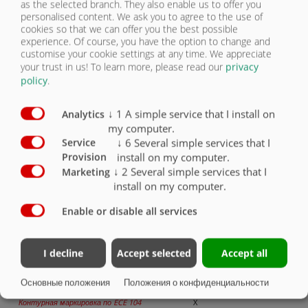
as the selected branch. They also enable us to offer you
personalised content. We ask you to agree to the use of
Защита от бокового удара
cookies so that we can offer you the best possible
experience. Of course, you have the option to change and
Камера заднего обзора
O
customise your cookie settings at any time. We appreciate
your trust in us!
To learn more, please read our
privacy
Камера видеонаблюдения
O
policy
.
Боковые габаритные светоотражатели,
справа и слева (желтые)
X
↓
1
A simple service that I install on
Analytics
my computer.
Габаритные светоотражатели (задние
↓
6
Several simple services that I
Service
белые/красные)
X
install on my computer.
Provision
↓
2
Several simple services that I
Marketing
Стояночные фонари
X
install on my computer.
Проблесковый маячок
O
Enable or disable all services
Сигнальная лампа (предупреждает, если
задняя стенка не закрыта на замок)
O
I decline
Accept selected
Accept all
2 светодиодные рабочие фары
O
Основные положения
Положения о конфиденциальности
Контурная маркировка по ECE 104
X