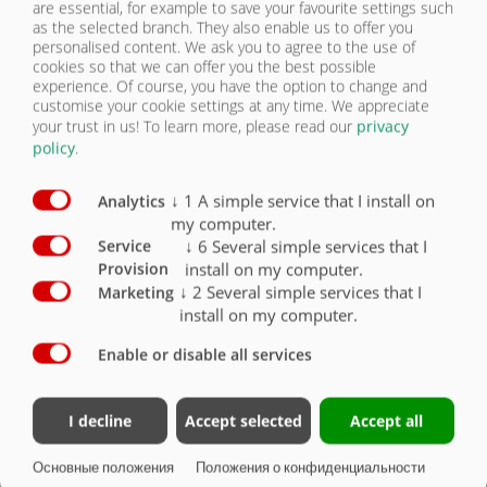
are essential, for example to save your favourite settings such
системы FWS
as the selected branch. They also enable us to offer you
personalised content. We ask you to agree to the use of
Внешний дисплей для весовой системы FWS
cookies so that we can offer you the best possible
experience. Of course, you have the option to change and
Fliegl Tracker: распознавание транспортного
customise your cookie settings at any time. We appreciate
средства для FWS, с 1 iBeacon для каждого
your trust in us!
To learn more, please read our
privacy
транспортного средства и уборочной
policy
.
машины
Универсальный терминал A3 с цветным
↓
1
A simple service that I install on
Analytics
сенсорным экраном 4,3" и 8 кнопками
my computer.
управления, колесиком прокрутки
↓
6
Several simple services that I
Service
install on my computer.
Provision
Универсальный терминал CCI-50 ISOBUS с
↓
2
Several simple services that I
Marketing
цветным сенсорным экраном 5,6" и 12
кнопками управления
install on my computer.
Enable or disable all services
Универсальный терминал CCI-200 ISOBUS с
цветным сенсорным экраном 8,4" и 12
кнопками управления
I decline
Accept selected
Accept all
Основные положения
Положения о конфиденциальности