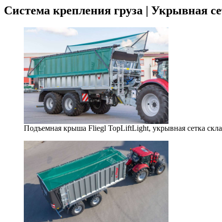
Система крепления груза | Укрывная сет
Подъемная крыша Fliegl TopLiftLight, укрывная сетка скл