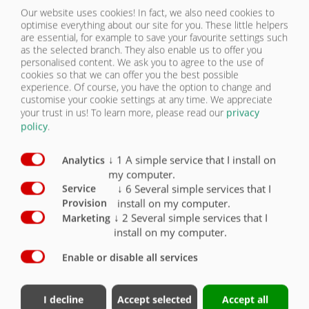
Our website uses cookies! In fact, we also need cookies to
optimise everything about our site for you. These little helpers
Однопроводная гидравлическая тормозная
are essential, for example to save your favourite settings such
система без клапана регулирования
нагрузки, с плоской уплотнительной
as the selected branch. They also enable us to offer you
муфтой, только для экспорта
O
personalised content. We ask you to agree to the use of
cookies so that we can offer you the best possible
experience. Of course, you have the option to change and
2 тормозные оси, обе жесткие
X
customise your cookie settings at any time. We appreciate
your trust in us!
To learn more, please read our
privacy
2 тормозные оси, передняя жесткая,
policy
.
задняя управляемая, с гидравлической
блокировкой
O
↓
1
A simple service that I install on
Analytics
Стояночный тормоз механический (C)
X
my computer.
↓
6
Several simple services that I
Service
ось BPW
X
install on my computer.
Provision
↓
2
Several simple services that I
Marketing
Тормозная ось 410x120
X
install on my computer.
Тормозная ось 410x180
O
Enable or disable all services
Принудительное управление с
гидравлической активацией, 2 тормозные
I decline
Accept selected
Accept all
оси, передняя жесткая, задняя управляемая,