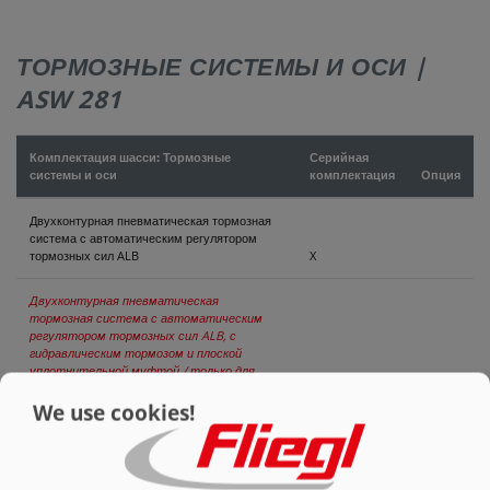
КОНТАКТЫ
ТОРМОЗНЫЕ СИСТЕМЫ И ОСИ |
ASW 281
Комплектация шасси: Тормозные
Серийная
системы и оси
комплектация
Опция
Двухконтурная пневматическая тормозная
система с автоматическим регулятором
тормозных сил ALB
X
Двухконтурная пневматическая
тормозная система с автоматическим
регулятором тормозных сил ALB, с
гидравлическим тормозом и плоской
уплотнительной муфтой / только для
экспорта
O
We use cookies!
Однопроводная гидравлическая тормозная
система с клапаном регулирования
нагрузки и плоской уплотнительной
муфтой, только для экспорта
O