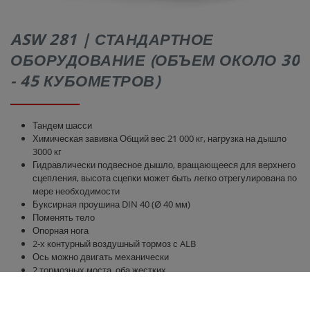
ASW 281 | СТАНДАРТНОЕ
ОБОРУДОВАНИЕ (ОБЪЕМ ОКОЛО 30
- 45 КУБОМЕТРОВ)
Тандем шасси
Химическая завивка Общий вес 21 000 кг, нагрузка на дышло
3000 кг
Гидравлически подвесное дышло, вращающееся для верхнего
сцепления, высота сцепки может быть легко отрегулирована по
мере необходимости
Буксирная проушина DIN 40 (Ø 40 мм)
Поменять тело
Опорная нога
2-х контурный воздушный тормоз с ALB
Ось можно двигать механически
2 тормозных моста, оба жестких
Исполнение моста 410 x 120 тормозной барабан BPW
Шины 385/65 R 22,5 RE
Параболическая подвеска агрегат Gigant Plus