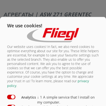
КОНТАКТЫ
АГРЕГАТЫ | ASW 271 GREENTEC
We use cookies!
Серийная
Комплектация шасси: В сборе
комплектация
Опция
Шасси Tandem
X
Our website uses cookies! In fact, we also need cookies to
optimise everything about our site for you. These little helpers
Параболическая подвеска, агрегат
Titan
X
are essential, for example to save your favourite settings such
as the selected branch. They also enable us to offer you
personalised content. We ask you to agree to the use of
Параболическая подвеска, агрегат
cookies so that we can offer you the best possible
Gigant
O
experience. Of course, you have the option to change and
customise your cookie settings at any time. We appreciate
Параболическая подвеска, агрегат
your trust in us!
To learn more, please read our
privacy
Gigant Plus
O
policy
.
Пневматическая подвеска
O
↓
1
A simple service that I install on
Analytics
Пневматическая подвеска, с подъемом
my computer.
и опусканием
O