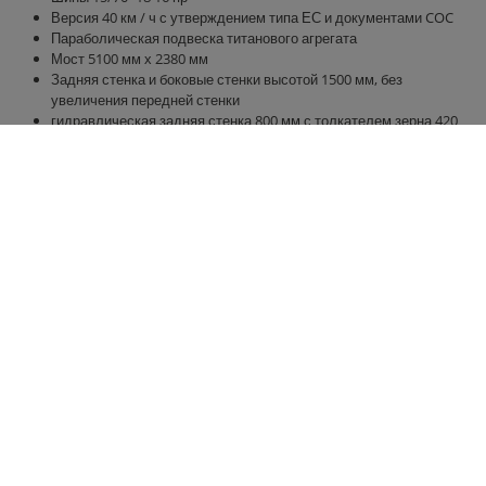
Версия 40 км / ч с утверждением типа ЕС и документами COC
Параболическая подвеска титанового агрегата
Мост 5100 мм х 2380 мм
Задняя стенка и боковые стенки высотой 1500 мм, без
увеличения передней стенки
гидравлическая задняя стенка 800 мм с толкателем зерна 420
мм х 250 мм
гидравлический раздвижной пол с круглыми полиуретановыми
полосками, наилучшее уплотнение, прокладка шланга
Светодиодное освещение 12 В с 7-контактным разъемом
Контактные данные
Группа компаний
Fliegl
Fliegl Agrartechnik GmbH
Fliegl Agrartechnik
Bürgermeister-Boch-Str. 1
Fliegl Baukom
D-84453 Mühldorf a. Inn
Fliegl Grünlandtechnik
Tel.: +49 (0) 8631 307-0
Fliegl Agro-Center
Fax: +49 (0) 8631 307-550
Fliegl Fahrzeugbau
E-Mail: info(at)fliegl.com