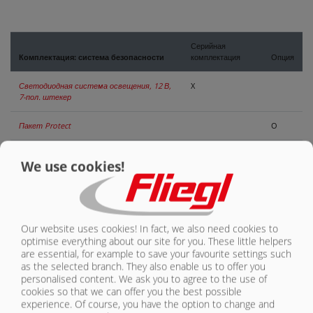
КОНТАКТЫ
Серийная
Комплектация: система безопасности
комплектация
Опция
Светодиодная система освещения, 12 В,
X
7-пол. штекер
Пакет Protect
O
Противоподкатный брус с механическим
We use cookies!
складыванием
O
Неподвижный противоподкатный брус
X
Противоподкатный брус с
Our website uses cookies! In fact, we also need cookies to
гидравлическим складыванием
O
optimise everything about our site for you. These little helpers
are essential, for example to save your favourite settings such
Камера заднего обзора
O
as the selected branch. They also enable us to offer you
personalised content. We ask you to agree to the use of
cookies so that we can offer you the best possible
Камера видеонаблюдения
O
experience. Of course, you have the option to change and