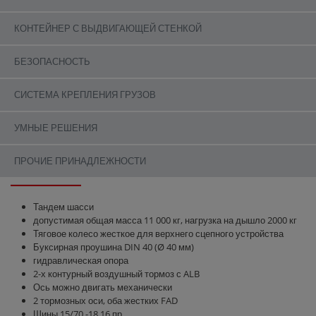
КОНТЕЙНЕР С ВЫДВИГАЮЩЕЙ СТЕНКОЙ
БЕЗОПАСНОСТЬ
СИСТЕМА КРЕПЛЕНИЯ ГРУЗОВ
УМНЫЕ РЕШЕНИЯ
ASW 110 ТАНДЕМ | СЕРИЙНОЕ
ОБОРУДОВАНИЕ
ПРОЧИЕ ПРИНАДЛЕЖНОСТИ
Тандем шасси
допустимая общая масса 11 000 кг, нагрузка на дышло 2000 кг
Тяговое колесо жесткое для верхнего сцепного устройства
Буксирная проушина DIN 40 (Ø 40 мм)
гидравлическая опора
2-х контурный воздушный тормоз с ALB
Ось можно двигать механически
2 тормозных оси, оба жестких FAD
Шины 15/70 -18 16 пр