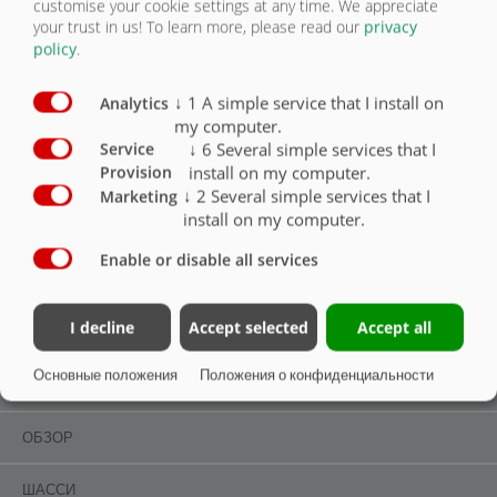
customise your cookie settings at any time. We appreciate
Боковые габаритные фонари
O
your trust in us!
To learn more, please read our
privacy
policy
.
Габаритные фонари
O
↓
1
A simple service that I install on
Analytics
Стояночные фонари
O
my computer.
↓
6
Several simple services that I
Service
Проблесковый маячок
O
install on my computer.
Provision
↓
2
Several simple services that I
Светодиодная рабочая фара
O
Marketing
install on my computer.
Enable or disable all services
I decline
Accept selected
Accept all
ОСВЕЩЕНИЕ И ПРОТИВОПОДКАТНЫЙ БРУС
Основные положения
Положения о конфиденциальности
ОБЗОР
ОБЗОР
ШАССИ