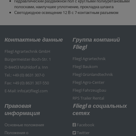
гидравлический раздвижной пол с круглыми полиуретановыми
полосками, наилучшее уплотнение, прокладка шланга
Светодиодное освещение 12 В с 7-контактным разъемом
Контактные данные
Группа компаний
Fliegl
Fliegl Agrartechnik GmbH
Fliegl Agrartechnik
Bürgermeister-Boch-Str. 1
Fliegl Baukom
D-84453 Mühldorf a. Inn
Fliegl Grünlandtechnik
Tel.: +49 (0) 8631 307-0
Fliegl Agro-Center
Fax: +49 (0) 8631 307-550
Fliegl Fahrzeugbau
E-Mail: info(at)fliegl.com
RPS Trailer Rental
Правовая
Fliegl в социальных
информация
сетях
Основные положения
Facebook
Положения о
Twitter