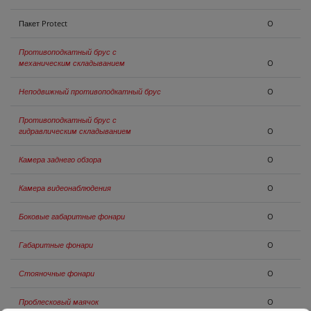
Пакет Protect
O
КОНТАКТЫ
Противоподкатный брус с
механическим складыванием
O
Неподвижный противоподкатный брус
O
Противоподкатный брус с
гидравлическим складыванием
O
Камера заднего обзора
O
Камера видеонаблюдения
O
Боковые габаритные фонари
O
Габаритные фонари
O
Стояночные фонари
O
Проблесковый маячок
O