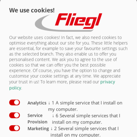
Светодиодная рабочая фара
O
We use cookies!
Our website uses cookies! In fact, we also need cookies to
optimise everything about our site for you. These little helpers
are essential, for example to save your favourite settings such
ОСВЕЩЕНИЕ И ПРОТИВОПОДКАТНЫЙ БРУС
as the selected branch. They also enable us to offer you
personalised content. We ask you to agree to the use of
cookies so that we can offer you the best possible
experience. Of course, you have the option to change and
customise your cookie settings at any time. We appreciate
your trust in us!
To learn more, please read our
privacy
policy
.
↓
1
A simple service that I install on
Analytics
my computer.
↓
6
Several simple services that I
Service
install on my computer.
Provision
↓
2
Several simple services that I
Marketing
install on my computer.