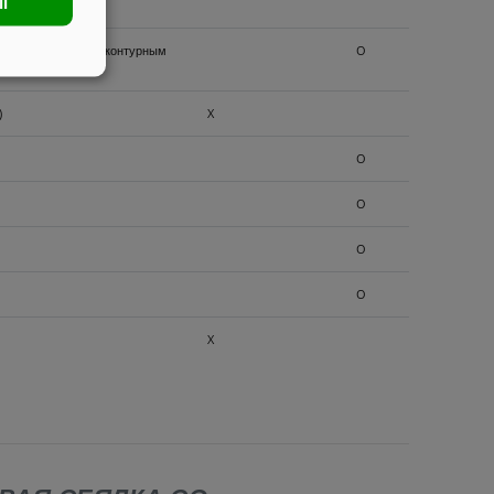
ll
можно только с двухконтурным
O
)
X
O
O
O
O
X