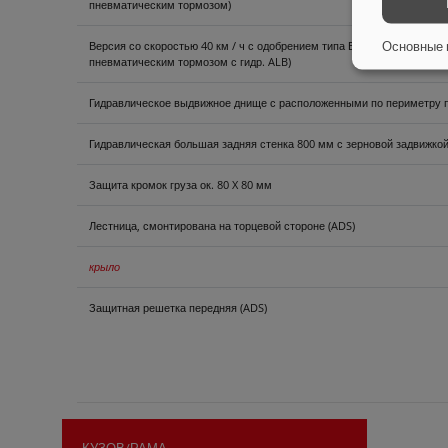
пневматическим тормозом)
Основные 
Версия со скоростью 40 км / ч с одобрением типа ЕС и документами
пневматическим тормозом с гидр. ALB)
Гидравлическое выдвижное днище с расположенными по периметру п
Гидравлическая большая задняя стенка 800 мм с зерновой задвижкой
Защита кромок груза ок. 80 X 80 мм
Лестница, смонтирована на торцевой стороне (ADS)
крыло
Защитная решетка передняя (ADS)
КУЗОВ/РАМА