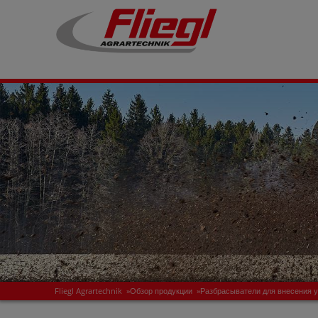
Fliegl Agrartechnik
»
Обзор продукции
»
Разбрасыватели для внесения 