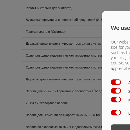
Piton-Fix (только для экспорта)
Буксирная проушина с поворотной проушиной (Ø 51 мм) (только на эк
We use
Тормоз наката с Rückmatik
Our websit
Двухконтурная пневматическая тормозная система с ручной регулир
site for yo
such as th
Однопроводная гидравлическая тормозная система без клапана регул
you to agr
course, yo
Однопроводная гидравлическая тормозная система с клапаном регули
appreciate 
Двухконтурная пневматическая тормозная система с автоматически
Версия для 25 км / ч Германия с паспортом TÜV для la-fo ZGM.
25 км / ч экспортная версия
Версия для Германии со скоростью 40 км / ч с техническими данным
Версия со скоростью 30 км / ч с одобрением типа ЕС и документами