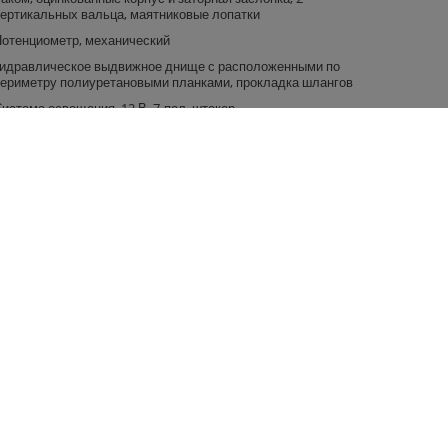
ертикальных вальца, маятниковые лопатки
отенциометр, механический
идравлическое выдвижное днище с расположенными по
ериметру полиуретановыми планками, прокладка шлангов
истема освещения, 12 В, 7-пол. штекер
ащита разбрасывающих валов
я
Fliegl в социальных сетях
Facebook
и
Twitter
вой сделки
Youtube
Instagram