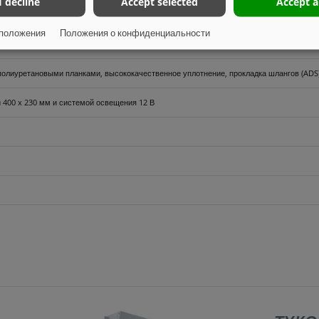
I decline
Accept selected
Accept a
положения
Положения о конфиденциальности
 COC, включая брызговики, противоподкатную защиту и боковые габаритные огни (воз
олиуретановыми планками, высококачественное уплотнение, прокладка шлангов (ADS
 400 x 230 мм и системой освещения 12 В