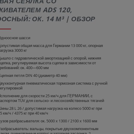
ВАЯ СЕЯЛКА СО
КИВАТЕЛЕМ ADS 120,
ОСНЫЙ: ОК. 14 М³ | ОБЗОР
дноосное шасси
опустимая общая масса для Германии 13 000 кг, опорная
агрузка 3000 кг
ышло с гидравлической амортизацией с опорой, нижняя
цепка, регулируемая высота сцепки в зависимости от
ребований: ок. 400—600 мм
цепная петля DIN 40 (диаметр 40 мм)
вухконтурная пневматическая тормозная система с ручной
егулировкой
сполнение для скорости 25 км/ч для ГЕРМАНИИ, с
аспортом TÜV для сельско- и лесохозяйственных тягачей
ины 28 L 26 / допустимая нагрузка на колесо 5000 кг при
5 км/ч / 4375 кг при 40 км/ч
узов разбрасывателя: ок. 5000 x 1300 / 2100 x 1600 мм
азбрасыватель: вальцы, покрытые двухкомпонентным
аком, оцинкованные корпус и заторная заслонка, 2