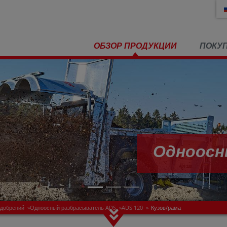
ОБЗОР ПРОДУКЦИИ
ПОКУ
Одноосный 
удобрений
»
Одноосный разбрасыватель ADS
»
ADS 120
»
Кузов/рама