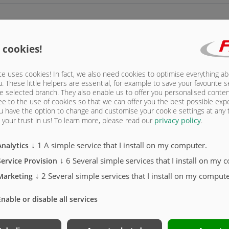
спорт)
 cookies!
e uses cookies! In fact, we also need cookies to optimise everything a
овкой
u. These little helpers are essential, for example to save your favourite s
e selected branch. They also enable us to offer you personalised conte
ирования нагрузки, с плоской уплотнительной муфтой, только для экспорта
ee to the use of cookies so that we can offer you the best possible exp
u have the option to change and customise your cookie settings at any
рования нагрузки и плоской уплотнительной муфтой, только для экспорта
your trust in us!
To learn more, please read our
privacy policy
.
м регулятором тормозных сил ALB
↓
1
A simple service that I install on my computer.
Analytics
↓
6
Several simple services that I install on my 
Service Provision
↓
2
Several simple services that I install on my compute
Marketing
Enable or disable all services
и TÜV (включая крылья)
 COC, включая крылья, противоподкатную защиту и боковые габаритные огни (возможн