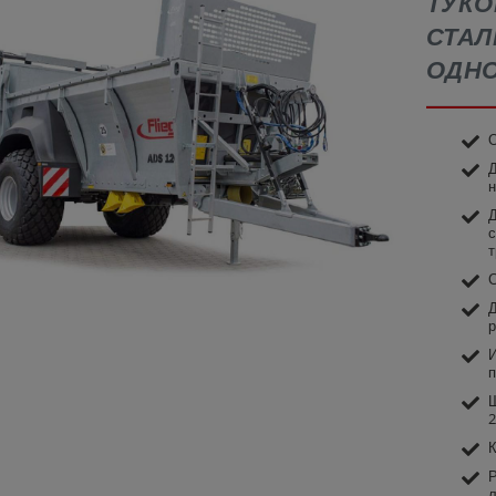
ТУКО
СТАЛ
ОДНО
О
Д
н
Д
с
т
С
Д
р
И
п
Ш
2
К
Р
л