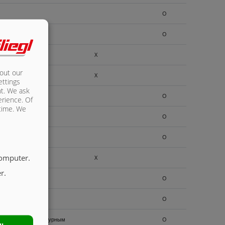
O
O
X
bout our
X
ettings
nt. We ask
O
erience. Of
 time. We
O
O
computer.
X
r.
O
O
о только с двухконтурным
O