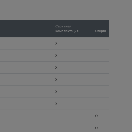
Серийная
комплектация
Опция
X
X
X
X
X
X
O
O