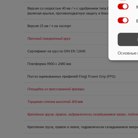
Версия со скоростью 40 км / ч с одобрением типа ЕС и документами
(включая крылья, противоподкатную защиту и боковые габаритные ог
Версия 25 км / ч на экспорт
Прочный поворотный круг
Сертификат на груз по DIN EN 12640
Основные 
Платформа 9900 x 2480 мм
Пол из оцинкованных профилей Fliegl Power Grip (FPG)
Площадка из прессованной фанеры
Торцевая стенка высотой 800 мм
Крепление груза, правое, гидравлически складываемое вверх, подх
Крепление груза, правое и левое, гидравлически складываемое вверх