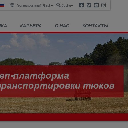
Facebook
Twitter
Youtube
Instagra
Группа компаний Fliegl
Suche
ПКА
КАРЬЕРА
О НАС
КОНТАКТЫ
еп-платформа
 транспортировки тюков