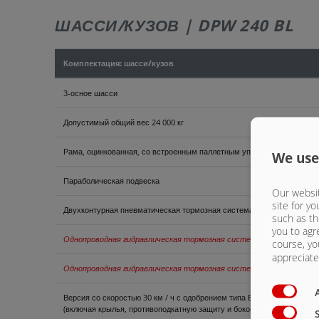
ШАССИ/КУЗОВ | DPW 240 BL
Комплектация: шасси/кузов
3-осное шасси
Допустимый общий вес 24 000 кг
Рама, оцинкованная, со встроенным паллетным упором
We use
Параболическая подвеска
Our websit
site for yo
Двухконтурная пневматическая тормозная система с автоматически
such as th
you to agr
Однопроводная гидравлическая тормозная система без клапана ре
course, yo
appreciate 
Однопроводная гидравлическая тормозная система с клапаном рег
Версия со скоростью 30 км / ч с одобрением типа ЕС и документами
(включая крылья, противоподкатную защиту и боковые габаритные ог