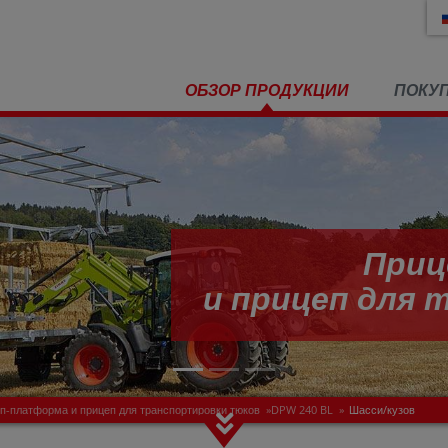
ОБЗОР ПРОДУКЦИИ
ПОКУ
Приц
и прицеп для
п-платформа и прицеп для транспортировки тюков
»
DPW 240 BL
»
Шасси/кузов