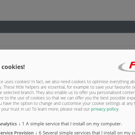
 cookies!
e uses cookies! In fact, we also need cookies to optimise everything a
u. These little helpers are essential, for example to save your favourite s
м регулятором тормозных сил ALB
e selected branch. They also enable us to offer you personalised conte
ee to the use of cookies so that we can offer you the best possible exp
гулирования нагрузки, с плоской уплотнительной муфтой, только для экспорта
u have the option to change and customise your cookie settings at any
your trust in us!
To learn more, please read our
privacy policy
.
улирования нагрузки и плоской уплотнительной муфтой, только для экспорта
↓
1
A simple service that I install on my computer.
Analytics
 COC
ни)
↓
6
Several simple services that I install on my 
Service Provision