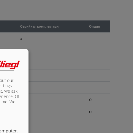
Серийная комплектация
Опция
X
X
X
X
bout our
ettings
X
nt. We ask
erience. Of
O
 time. We
O
X
computer.