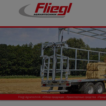
Fliegl Agrartechnik
»
Обзор продукции
»
Транспортные средства
»
Прице