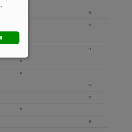
r.
O
O
X
ll
O
X
X
O
O
X
O