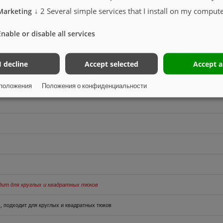
↓
2
Several simple services that I install on my compute
Marketing
 COC
ни)
Enable or disable all services
I decline
Accept selected
Accept a
положения
Положения о конфиденциальности
одит для круглых и квадратных тюков
, подходит для круглых и квадратных тюков