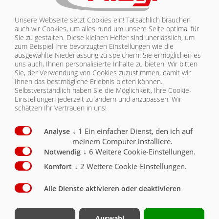
Unsere Webseite setzt Cookies ein! Tatsächlich brauchen
KONTAKT
BELEUCHTUNG | TPA 370
auch wir Cookies, um alles rund um unsere Seite optimal für
Sie zu gestalten. Diese kleinen Helfer sind unerlässlich, um
zum Beispiel Ihre bevorzugten Einstellungen wie die
ausgewählte Niederlassung zu speichern. Sie ermöglichen es
Ausstattung Beleuchtung/Sicherheit
Serie
Optional
uns auch, Ihnen personalisierte Inhalte zu bieten.
Wir bitten
Sie, der Verwendung von Cookies zuzustimmen, damit wir
2 Fünfkammerleuchten 12 V mit 7-poligem Stecker
Ihnen das bestmögliche Erlebnis bieten können.
und schlagfestem Glas
X
Selbstverständlich haben Sie die Möglichkeit, Ihre Cookie-
Einstellungen jederzeit zu ändern und anzupassen. Wir
LED Beleuchtung 12 V 7-Poliger Stecker
O
schätzen Ihr Vertrauen in uns!
Seitenmarkierungsleuchen rechts u. links (gelb)
O
↓
1
Ein einfacher Dienst, den ich auf
Analyse
meinem Computer installiere.
Umrissleuchten (hinten weiss/rot)
O
↓
6
Weitere Cookie-Einstellungen.
Notwendig
Positionsleuchten vorne weiss
O
↓
2
Weitere Cookie-Einstellungen.
Komfort
4 Warntafel beleuchtet, ausziehbar auf 3000 mm
O
Alle Dienste aktivieren oder deaktivieren
Auswahl