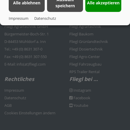
Alle ablehnen
Alle akzeptieren
speichern
Kontakt
Fliegl Gruppe
Impressum
Datenschutz
Fliegl Agrartechnik GmbH
Fliegl Agrartechnik
Bürgermeister-Boch-Str. 1
Fliegl Baukom
D-84453 Mühldorf a. Inn
Fliegl Grünlandtechnik
Tel.: +49 (0) 8631 307-0
Fliegl Dosiertechnik
Fax: +49 (0) 8631 307-550
Fliegl Agro-Center
E-Mail: info(at)fliegl.com
Fliegl Fahrzeugbau
RPS Trailer Rental
Rechtliches
Fliegl bei …
Impressum
Instagram
Datenschutz
Facebook
AGB
Youtube
Cookies Einstellungen ändern