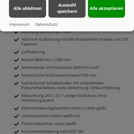
2-Kreis-Druckluft Bremsanlage
Auswahl
3 Bremsachsen: starr
Alle ablehnen
Alle akzeptieren
speichern
Achsausführung Trommelbremse
Stahlfelgen
Impressum
Datenschutz
Bereifung 385/65 R 22.5 Neu
100 km/h Ausführung mit EBS Moduleinheit Haldex und COC
Papieren
Luftfederung
Brücke 8800 mm x 2380 mm
Seitenwände und Rückwand 2000 mm hoch
hydraulische Großraumrückwand 500 mm
hydraulischer Schiebeboden mit umlaufenden
Polyurethanleisten, beste Abdichtung, Schlauchführung
Beleuchtung 24 V / 2 x 7 -polige Steckdose, ohne
Verbindungskabel
Seitenmarkierungsleuchten rechts u. links (gelb)
Umrissleuchten hinten (weiß/rot)
Positionsleuchten vorne (weiß)
Konturenmarkierung nach ECE 104