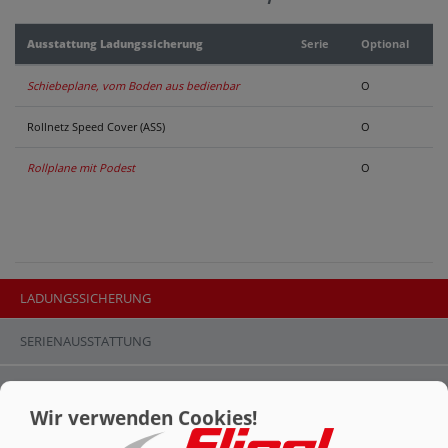
KONTAKT
Ausstattung Ladungssicherung
Serie
Optional
Schiebeplane, vom Boden aus bedienbar
O
Rollnetz Speed Cover (ASS)
O
Rollplane mit Podest
O
LADUNGSSICHERUNG
SERIENAUSSTATTUNG
ABSCHIEBE-SATTELAUFLIEGER ASS
SERIENAUSSTATTUNG
388
Wir verwenden Cookies!
CHASSIS