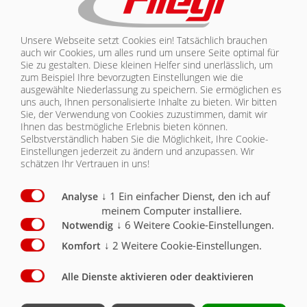
BEREIFUNG
Unsere Webseite setzt Cookies ein! Tatsächlich brauchen
auch wir Cookies, um alles rund um unsere Seite optimal für
AUFBAU
Sie zu gestalten. Diese kleinen Helfer sind unerlässlich, um
zum Beispiel Ihre bevorzugten Einstellungen wie die
SICHERHEIT
ausgewählte Niederlassung zu speichern. Sie ermöglichen es
uns auch, Ihnen personalisierte Inhalte zu bieten.
Wir bitten
Sie, der Verwendung von Cookies zuzustimmen, damit wir
LADUNGSSICHERUNG
Ihnen das bestmögliche Erlebnis bieten können.
Selbstverständlich haben Sie die Möglichkeit, Ihre Cookie-
Einstellungen jederzeit zu ändern und anzupassen. Wir
schätzen Ihr Vertrauen in uns!
↓
1
Ein einfacher Dienst, den ich auf
Fahrgestell novagrau lackiert: Nutzlast optimiert mit
Analyse
integriertem Fahrzeugrahmen
meinem Computer installiere.
↓
6
Weitere Cookie-Einstellungen.
Gesamtgewicht 35000 kg bei angenommener Aufsattellast
Notwendig
von 11000 kg
↓
2
Weitere Cookie-Einstellungen.
Komfort
Aufsattelhöhe bei Standardbereifung ca. 1250 mm
2-fach Steuerblock mit Bedienpult, Kabel trennbar
Alle Dienste aktivieren oder deaktivieren
mechanischer Stützfuß