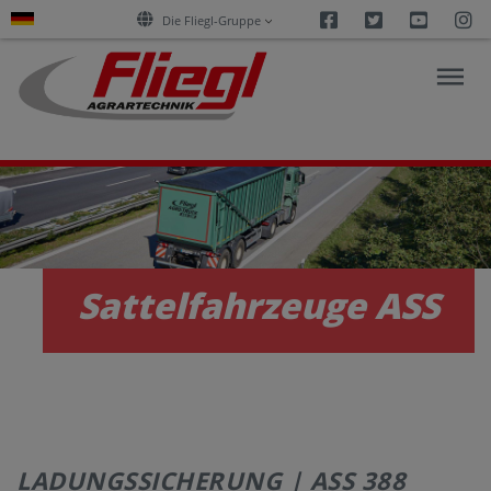
Facebook
Twitter
Youtu
I
Die Fliegl-Gruppe
AKTUELLES
PRODUKTE
Sattelfahrzeuge ASS
SERVICES
KARRIERE
LADUNGSSICHERUNG | ASS 388
UNTERNEHMEN