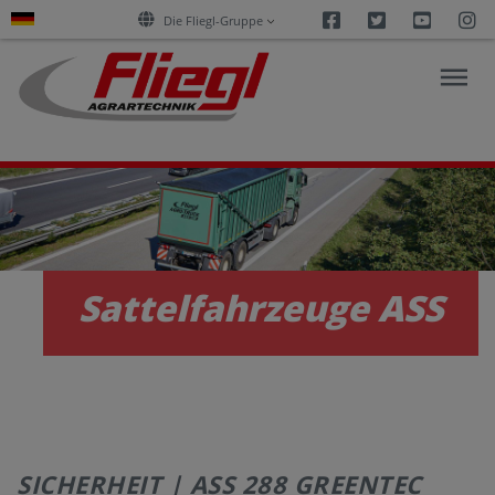
Facebook
Twitter
Youtu
I
Die Fliegl-Gruppe
AKTUELLES
PRODUKTE
Sattelfahrzeuge ASS
SERVICES
KARRIERE
SICHERHEIT | ASS 288 GREENTEC
UNTERNEHMEN