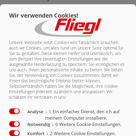
KONTAKT
Ausstattung Sicherheit
Serie
Optional
Wir verwenden Cookies!
Beleuchtung 24 V / 2 x 7 polige Steckdose
X
Seitenmarkierungsleuchten rechts u. links (gelb)
X
Unsere Webseite setzt Cookies ein! Tatsächlich brauchen
auch wir Cookies, um alles rund um unsere Seite optimal für
Umrissleuchten (hinten weiss/rot)
X
Sie zu gestalten. Diese kleinen Helfer sind unerlässlich, um
zum Beispiel Ihre bevorzugten Einstellungen wie die
Positionsleuchten vorne weiss
X
ausgewählte Niederlassung zu speichern. Sie ermöglichen es
uns auch, Ihnen personalisierte Inhalte zu bieten.
Wir bitten
Sie, der Verwendung von Cookies zuzustimmen, damit wir
Konturenmarkierung nach ECE 104
X
Ihnen das bestmögliche Erlebnis bieten können.
Selbstverständlich haben Sie die Möglichkeit, Ihre Cookie-
Steigleiter an der Stirnseite montiert (ASS)
O
Einstellungen jederzeit zu ändern und anzupassen. Wir
schätzen Ihr Vertrauen in uns!
Arbeitsscheinwerfer
O
↓
1
Ein einfacher Dienst, den ich auf
Analyse
meinem Computer installiere.
↓
6
Weitere Cookie-Einstellungen.
Notwendig
↓
2
Weitere Cookie-Einstellungen.
Komfort