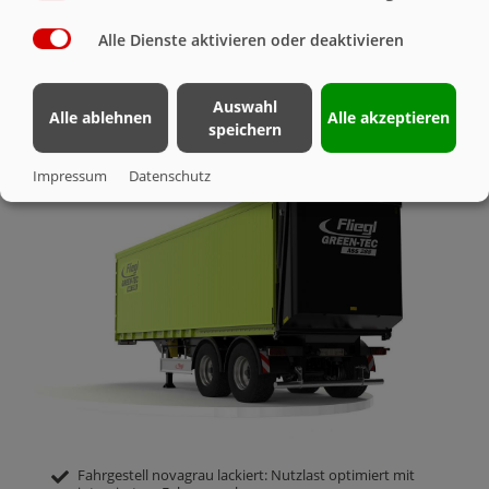
SICHERHEIT
Alle Dienste aktivieren oder deaktivieren
ABSCHIEBE-SATTELAUFLIEGER ASS
Auswahl
288 GREENTEC
Alle ablehnen
Alle akzeptieren
speichern
Impressum
Datenschutz
Fahrgestell novagrau lackiert: Nutzlast optimiert mit