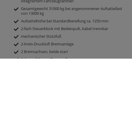
integriertem Fahrzeugrahmen
Gesamtgewicht 31000 kg bei angenommener Aufsattellast
von 13000 kg
Aufsattelhöhe bei Standardbereifung ca. 1250 mm
2-fach Steuerblock mit Bedienpult, Kabel trennbar
mechanischer Stützfuß
2-Kreis-Druckluft Bremsanlage
2 Bremsachsen, beide starr
Achsausführung Trommelbremse
Stahlfelgen
Bereifung 385/65 R 22.5 Neu
100 km/h Ausführung mit EBS Moduleinheit Haldex und COC
Papieren
Luftfederung
Brücke 8800 mm x 2380 mm
Seitenwände und Rückwand 2000 mm hoch, Seitenwände
hellgrün lackiert aus Alu
hydraulische Großraumrückwand 500 mm
hydraulischer Schiebeboden mit umlaufenden