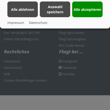
Auswahl
Fliegl Agrartechnik GmbH
Fliegl Agrartechnik
Alle ablehnen
Alle akzeptieren
speichern
Bürgermeister-Boch-Str. 1
Fliegl Baukom
D-84453 Mühldorf a. Inn
Fliegl Grünlandtechnik
Impressum
Datenschutz
Tel.: +49 (0) 8631 307-0
Fliegl Dosiertechnik
Fax: +49 (0) 8631 307-550
Fliegl Agro-Center
E-Mail: info(at)fliegl.com
Fliegl Fahrzeugbau
RPS Trailer Rental
Rechtliches
Fliegl bei …
Impressum
Instagram
Datenschutz
Facebook
AGB
Youtube
Cookies Einstellungen ändern