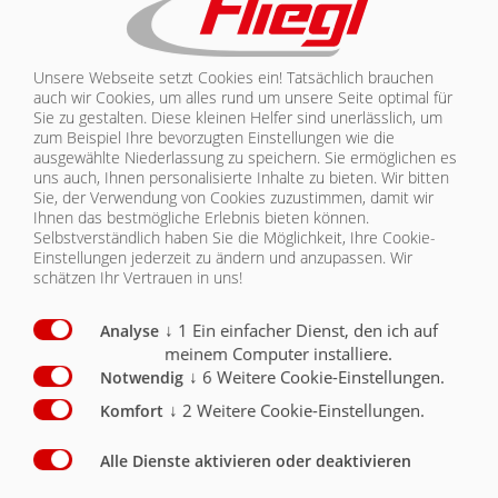
ZULASSUNG | ASW D 388
KONTAKT
Unsere Webseite setzt Cookies ein! Tatsächlich brauchen
Ausstattung Chassis: Zulassung
Serie
Optional
auch wir Cookies, um alles rund um unsere Seite optimal für
Sie zu gestalten. Diese kleinen Helfer sind unerlässlich, um
Zul.Gesamtgewicht 24000 kg
X
zum Beispiel Ihre bevorzugten Einstellungen wie die
ausgewählte Niederlassung zu speichern. Sie ermöglichen es
uns auch, Ihnen personalisierte Inhalte zu bieten.
Wir bitten
80 km/h Ausführung mit EBS und TÜV - Datenblatt /
Sie, der Verwendung von Cookies zuzustimmen, damit wir
für Deutschland, Umrissleuchten,
Seitenmakierungsleuchten
X
Ihnen das bestmögliche Erlebnis bieten können.
Selbstverständlich haben Sie die Möglichkeit, Ihre Cookie-
Einstellungen jederzeit zu ändern und anzupassen. Wir
schätzen Ihr Vertrauen in uns!
↓
1
Ein einfacher Dienst, den ich auf
Analyse
meinem Computer installiere.
ZULASSUNG
↓
6
Weitere Cookie-Einstellungen.
Notwendig
↓
2
Weitere Cookie-Einstellungen.
Komfort
Alle Dienste aktivieren oder deaktivieren
Kontakt
Fliegl Gruppe