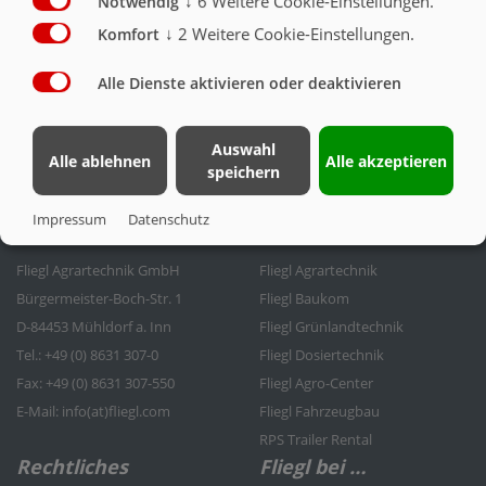
↓
6
Weitere Cookie-Einstellungen.
Notwendig
↓
2
Weitere Cookie-Einstellungen.
Komfort
Alle Dienste aktivieren oder deaktivieren
BELEUCHTUNG & UNTERFAHRSCHUTZ
Auswahl
Alle ablehnen
Alle akzeptieren
speichern
Impressum
Datenschutz
Kontakt
Fliegl Gruppe
Fliegl Agrartechnik GmbH
Fliegl Agrartechnik
Bürgermeister-Boch-Str. 1
Fliegl Baukom
D-84453 Mühldorf a. Inn
Fliegl Grünlandtechnik
Tel.: +49 (0) 8631 307-0
Fliegl Dosiertechnik
Fax: +49 (0) 8631 307-550
Fliegl Agro-Center
E-Mail: info(at)fliegl.com
Fliegl Fahrzeugbau
RPS Trailer Rental
Rechtliches
Fliegl bei …