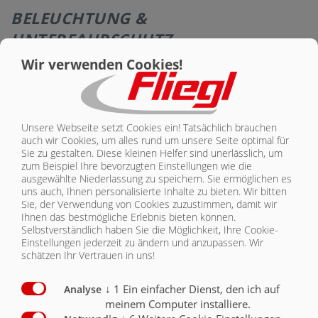
BELEUCHTUNG &
KONTAKT
UNTERFAHRSCHUTZ
Wir verwenden Cookies!
Ausstattung Sicherheit
Serie
Optional
Beleuchtung 12 V mit schlagfestem Glas
X
Unsere Webseite setzt Cookies ein! Tatsächlich brauchen
LED Beleuchtung 12 V 7-Poliger Stecker
O
auch wir Cookies, um alles rund um unsere Seite optimal für
Sie zu gestalten. Diese kleinen Helfer sind unerlässlich, um
zum Beispiel Ihre bevorzugten Einstellungen wie die
LED Lichtpaket - nur in Verbindung mit
Protectpaket
O
ausgewählte Niederlassung zu speichern. Sie ermöglichen es
uns auch, Ihnen personalisierte Inhalte zu bieten.
Wir bitten
Sie, der Verwendung von Cookies zuzustimmen, damit wir
Protectpaket
O
Ihnen das bestmögliche Erlebnis bieten können.
Selbstverständlich haben Sie die Möglichkeit, Ihre Cookie-
Unterfahrschutz mechanisch, klappbar
O
Einstellungen jederzeit zu ändern und anzupassen. Wir
schätzen Ihr Vertrauen in uns!
Unterfahrschutz starr
O
↓
1
Ein einfacher Dienst, den ich auf
Analyse
Unterfahrschutz hydraulisch klappbar
O
meinem Computer installiere.