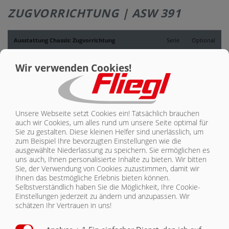
ZUGVORRICHTUNG | ASW 391
KONTAKT
Ausstattung Chassis: Zugvorrichtung
Serie
Optional
Hydraulisch gefederte Zugeinrichtung, drehbar für
Wir verwenden Cookies!
Oben- und Untenanhängung
X
DIN-Zugöse 40 (Ø 40 mm)
X
Kugelkopf K80 (Ø 80 mm)
O
Unsere Webseite setzt Cookies ein! Tatsächlich brauchen
auch wir Cookies, um alles rund um unsere Seite optimal für
Sie zu gestalten. Diese kleinen Helfer sind unerlässlich, um
Piton-Fix (nur für Export)
O
zum Beispiel Ihre bevorzugten Einstellungen wie die
ausgewählte Niederlassung zu speichern. Sie ermöglichen es
Drehbare Zugöse 50 mm (Ø 50 mm) nur für Export
O
uns auch, Ihnen personalisierte Inhalte zu bieten.
Wir bitten
Sie, der Verwendung von Cookies zuzustimmen, damit wir
Zugöse mit Schwenkauge (Ø 51 mm) Kategorie 4 nur
Ihnen das bestmögliche Erlebnis bieten können.
für Export
O
Selbstverständlich haben Sie die Möglichkeit, Ihre Cookie-
Einstellungen jederzeit zu ändern und anzupassen. Wir
Fallstützfuß
X
schätzen Ihr Vertrauen in uns!
Stützfuß hydraulisch
O