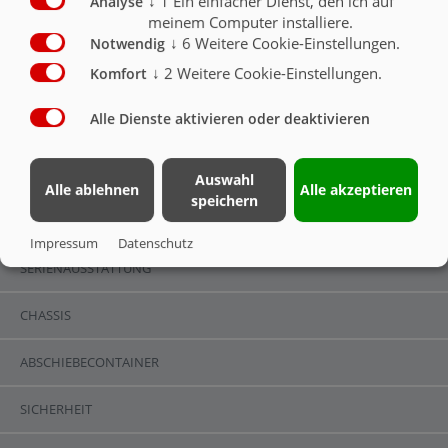
↓
1
Ein einfacher Dienst, den ich auf
Analyse
meinem Computer installiere.
Hitsch-Stützfuß starr nur bei Untenanhängung
↓
6
Weitere Cookie-Einstellungen.
Notwendig
möglich, Anhängehöhe 400mm (nur für Export)
O
↓
2
Weitere Cookie-Einstellungen.
Komfort
Alle Dienste aktivieren oder deaktivieren
ZUGVORRICHTUNG
Auswahl
Alle ablehnen
Alle akzeptieren
speichern
SERIENAUSSTATTUNG
Impressum
Datenschutz
SERIENAUSSTATTUNG
CHASSIS
ABSCHIEBECONTAINER
SICHERHEIT